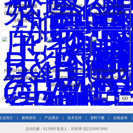
原装贝加莱B&R通
代理BUROCCO控
代理NUTORK电动
信模块3IF060减速
制阀球阀蝶阀价格
执行器变速箱蝶阀
伺服电机
价格
代理GEMOTEG变
原装 AirCom压力调
代理DeFelsko测厚
速箱齿轮箱减速电
节器R120-
仪表面轮廓仪露点
机
B6GK_02 减压阀
仪
 2733 条记录，当前 4 / 137 页
首页
上一页
下一页
末页
跳转到第
页
企业简介
|
新闻资讯
|
产品展示
|
技术支持
|
资料下载
|
在线咨询
|
总访问量：612898 联系人：刘世博 QQ:524967894