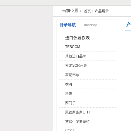
当前位置：
首页
>
产品展示
天津克莱瑞科技有限公司
产
目录导航
Directory
进口仪器仪表
TESCOM
其他进口品牌
索尔SOR开关
霍尼韦尔
横河
科隆
西门子
恩德斯豪斯E+H
艾默生罗斯蒙特