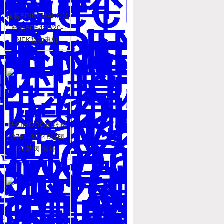
原装BRINKMANN螺
杆泵BFS480/20-
NFK驱动电机
进口MOOG伺服阀
G761-3024B蝶阀
制动阀 滑环