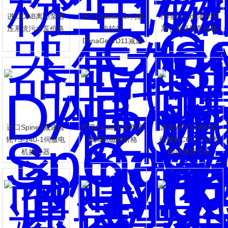
进口DAB离心泵增
进口Graessner伺服
代理Goulds潜水泵
压系统污水泵价格
齿轮箱
离心泵悬臂泵价格
DynaGearD11减速
机
进口Spinea减速齿
代理Castel安全阀膨
原装WOODWARD
轮TS-140-1伺服电
胀阀电磁阀价格
伺服阀CPC-11控制
机执行器
阀调速器价格