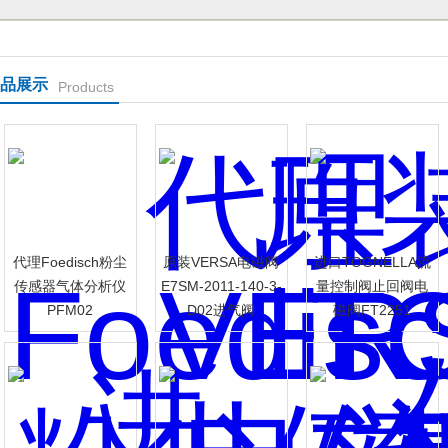
品展示
Products
代理Foedisch粉尘
原装VERSA电磁阀
进口TOGNELLA流
传感器气体分析仪
E7SM-2011-140-3-
量控制阀止回阀电
PFM02
D02进气阀
磁阀FT2251