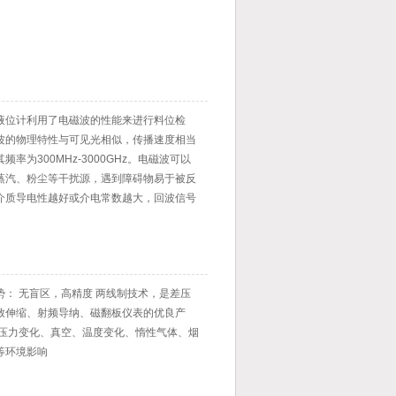
液位计利用了电磁波的性能来进行料位检
波的物理特性与可见光相似，传播速度相当
频率为300MHz-3000GHz。电磁波可以
蒸汽、粉尘等干扰源，遇到障碍物易于被反
介质导电性越好或介电常数越大，回波信号
果越好。
势： 无盲区，高精度 两线制技术，是差压
致伸缩、射频导纳、磁翻板仪表的优良产
受压力变化、真空、温度变化、惰性气体、烟
等环境影响