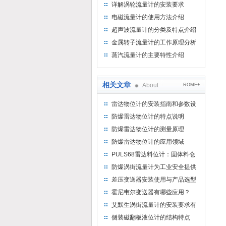
详解涡轮流量计的安装要求
电磁流量计的使用方法介绍
超声波流量计的分类及特点介绍
金属转子流量计的工作原理分析
蒸汽流量计的主要特性介绍
相关文章
About
ROME+
雷达物位计的安装指南和参数设
置
防爆雷达物位计的特点说明
防爆雷达物位计的测量原理
防爆雷达物位计的应用领域
PULS68雷达料位计：固体料仓
的精准感知卫士
防爆涡街流量计为工业安全提供
了有力的保障
差压变送器安装使用与产品选型
霍尼韦尔变送器有哪些应用？
艾默生涡街流量计的安装要求有
哪些呢
侧装磁翻板液位计的结构特点