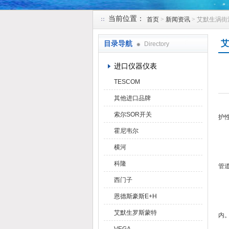
当前位置：
首页
>
新闻资讯
> 艾默生涡
天津克莱瑞科技有限公司
艾
目录导航
Directory
进口仪器仪表
TESCOM
其他进口品牌
索尔SOR开关
护
1
霍尼韦尔
原
横河
处
科隆
管
2
西门子
原
恩德斯豪斯E+H
处
艾默生罗斯蒙特
内
3