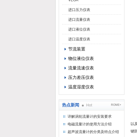
VEGA
原
进口压力仪表
处
进口流量仪表
4
原
进口液位仪表
处
进口温度仪表
5
节流装置
定
检
物位液位仪表
6
流量流速仪表
原
压力差压仪表
处
温度湿度仪表
7
操
遵
热点新闻
Hot
ROME+
紧
详解涡轮流量计的安装要求
正
以
电磁流量计的使用方法介绍
键
超声波流量计的分类及特点介绍