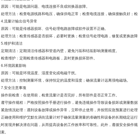
因：可能是电源问题、电缆连接不良或转换器故障。
理方法：检查电源线路和电压，确保供电正常；检查电缆连接，确保接触良好；检
.流量计输出信号异常
因：可能是传感器损坏、信号处理电路故障或软件设置不正确。
理方法：检查传感器是否损坏，必要时更换；检查信号处理电路，修复或更换故障
.维护和清洁
期清洁：定期清洁传感器和管道内壁，避免污垢和结垢影响测量精度。
查维护：定期检查传感器和电路板，及时更换损坏部件。
.环境因素影响
因：可能是环境温度、湿度变化或电磁干扰。
理方法：控制测量环境，保持恒定的温度和湿度；确保流量计远离强电磁场。
.安全注意事项
作前检查：在使用前，检查流量计是否完好，所有部件是否正常工作。
守操作规程：严格按照操作手册进行操作，避免违规操作导致设备损坏或测量数据
急情况处理：遇到设备故障或操作异常，立即停止使用，并按照应急预案进行处理
确使用和维护艾默生涡街流量计对于确保流量测量的准确性和设备的长期稳定运行
及时发现并解决潜在问题，从而提高设备的工作效率和可靠性。此外，遵循安全操作规
因素。