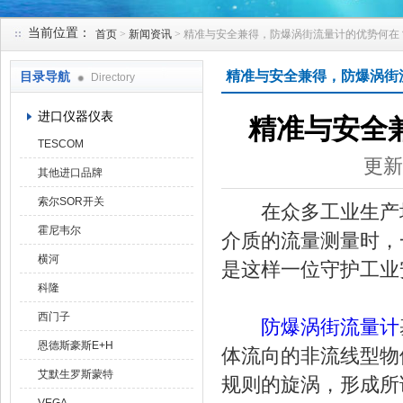
当前位置：
首页
>
新闻资讯
> 精准与安全兼得，防爆涡街流量计的优势何在
天津克莱瑞科技有限公司
精准与安全兼得，防爆涡街
目录导航
Directory
进口仪器仪表
精准与安全
TESCOM
更新
其他进口品牌
索尔SOR开关
在众多工业生产场
霍尼韦尔
介质的流量测量时，
横河
是这样一位守护工业
科隆
西门子
防爆涡街流量计
恩德斯豪斯E+H
体流向的非流线型物
艾默生罗斯蒙特
规则的旋涡，形成所