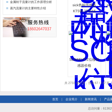
金属转子流量计的工作原理分析
sick色标传感器
si
蒸汽流量计的主要特性介绍
KT5W-2P1116
SCHAEVITZ位移传
原装
感器价格
共 2733 条记录，当前 67 / 137 页
首页
|
企业简介
|
新闻资讯
|
产品
总访问量：613620