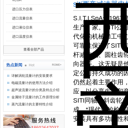
VEGA
siti西帝减速器
进口压力仪表
S.I.T.I.Sp
进口流量仪表
生产厂家。SITI
进口液位仪表
代化的机械加工中
进口温度仪表
可靠性保证了SIT
查看全部产品
杆减速机、圆柱齿
向器等。这无疑是
热点新闻
Hot
ROME+
定公司持久成功的因
详解涡轮流量计的安装要求
仍然起着主要作用，
电磁流量计的使用方法介绍
应，以分享生产和
超声波流量计的分类及特点介绍
金属转子流量计的工作原理分析
SITI同轴式斜齿轮
蒸汽流量计的主要特性介绍
成，*现代化的检
安装具有多功能性