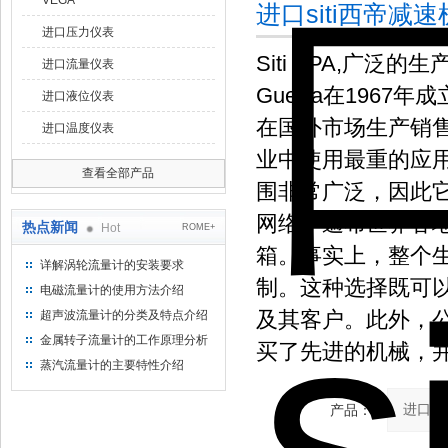
VEGA
进口siti西帝减
进口压力仪表
Siti SPA,广泛
进口流量仪表
Guerra在196
进口液位仪表
在国外市场生产销售
进口温度仪表
业中使用最重的应
查看全部产品
围非常广泛，因此
网络，遍布世界各
热点新闻
Hot
ROME+
箱。事实上，整个
详解涡轮流量计的安装要求
制。这种选择既可以
电磁流量计的使用方法介绍
及其客户。此外，
超声波流量计的分类及特点介绍
金属转子流量计的工作原理分析
买了先进的机械，
蒸汽流量计的主要特性介绍
产品：