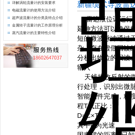
新疆缆式导波雷
详解涡轮流量计的安装要求
电磁流量计的使用方法介绍
雷达液位计运行时
超声波流量计的分类及特点介绍
金属转子流量计的工作原理分析
延伸方法可以确保
蒸汽流量计的主要特性介绍
短的微波脉冲通过
杂，存在虚假回波
分析出物位的回波
输入
天线接收反射的微
行处理，识别出微
智能软件完成，精
程T成正比：
D=C×T/2
其中C为光速
因空罐的距离E已知