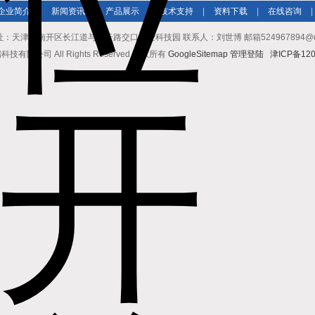
企业简介
|
新闻资讯
|
产品展示
|
技术支持
|
资料下载
|
在线咨询
|
址：天津市南开区长江道与密云路交口博爱科技园 联系人：刘世博 邮箱524967894@qq.co
有限公司 All Rights Reserved 版权所有
GoogleSitemap
管理登陆
津ICP备120