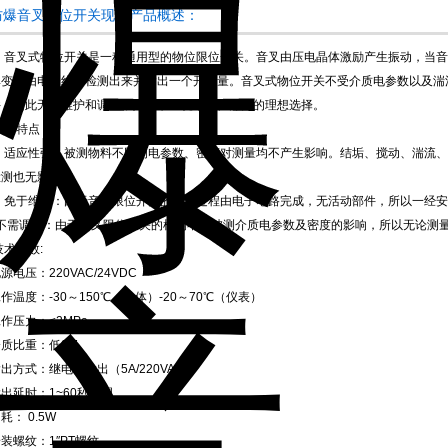
防爆音叉物位开关现货产品概述：
音叉式物位开关是一种通用型的物位限位开关。音叉由压电晶体激励产生振动，当音
率变化由电子线路检测出来并输出一个开关量。音叉式物位开关不受介质电参数以及湍
件，因此无需维护和调整，是复杂工况下物位开关的理想选择。
产品特点：
适应性强：被测物料不同的电参数、密度对测量均不产生影响。结垢、搅动、湍流、
检测也无影响。
免于维护：由于音叉限位开关的检测过程由电子电路完成，无活动部件，所以一经安
不需调校：由于音叉限位开关的检测不受被测介质电参数及密度的影响，所以无论测
术参数:
源电压：220VAC/24VDC
作温度：-30～150℃（叉体）-20～70℃（仪表）
作压力：≤2MPa
质比重：低0.7
出方式：继电器输出（5A/220VAC）
出延时：1~60秒可调
耗： 0.5W
装螺纹：1″PT螺纹