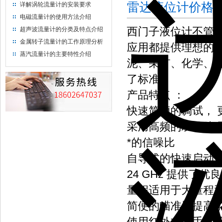
雷达液位计价格
详解涡轮流量计的安装要求
电磁流量计的使用方法介绍
西门子液位计不管
超声波流量计的分类及特点介绍
金属转子流量计的工作原理分析
应用都提供理想的
蒸汽流量计的主要特性介绍
泥、采矿、化学、
了标准。
产品特点 ：
快速简便的调试， 
采用高频的双核处
*的信噪比
自导式的快速启动
24 GHz 提供了
量程适用于大量程
简便的瞄准器提高
使用红外本安手持编程器