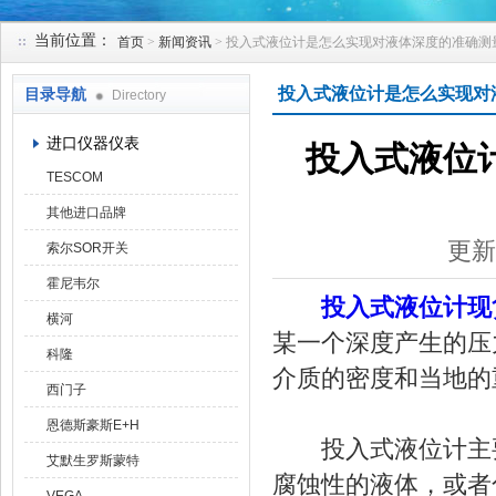
当前位置：
首页
>
新闻资讯
> 投入式液位计是怎么实现对液体深度的准确测
天津克莱瑞科技有限公司
投入式液位计是怎么实现对
目录导航
Directory
进口仪器仪表
投入式液位
TESCOM
其他进口品牌
更新
索尔SOR开关
霍尼韦尔
投入式液位计现
横河
某一个深度产生的压
科隆
介质的密度和当地的
西门子
恩德斯豪斯E+H
投入式液位计主要
艾默生罗斯蒙特
腐蚀性的液体，或者