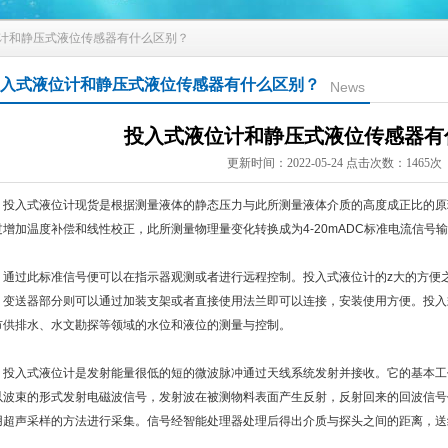
位计和静压式液位传感器有什么区别？
入式液位计和静压式液位传感器有什么区别？
News
投入式液位计和静压式液位传感器有
更新时间：2022-05-24 点击次数：1465次
入式液位计现货是根据测量液体的静态压力与此所测量液体介质的高度成正比的原
过增加温度补偿和线性校正，此所测量物理量变化转换成为4-20mADC标准电流信号
过此标准信号便可以在指示器观测或者进行远程控制。投入式液位计的z大的方便之
，变送器部分则可以通过加装支架或者直接使用法兰即可以连接，安装使用方便。投入
市供排水、水文勘探等领域的水位和液位的测量与控制。
入式液位计是发射能量很低的短的微波脉冲通过天线系统发射并接收。它的基本工
以波束的形式发射电磁波信号，发射波在被测物料表面产生反射，反射回来的回波信号
用超声采样的方法进行采集。信号经智能处理器处理后得出介质与探头之间的距离，送