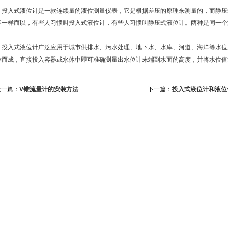
入式液位计是一款连续量的液位测量仪表，它是根据差压的原理来测量的，而静压
不一样而以，有些人习惯叫投入式液位计，有些人习惯叫静压式液位计。两种是同一个
入式液位计广泛应用于城市供排水、污水处理、地下水、水库、河道、海洋等水位
作而成，直接投入容器或水体中即可准确测量出水位计末端到水面的高度，并将水位值通过
上一篇：
V锥流量计的安装方法
下一篇：
投入式液位计和液位