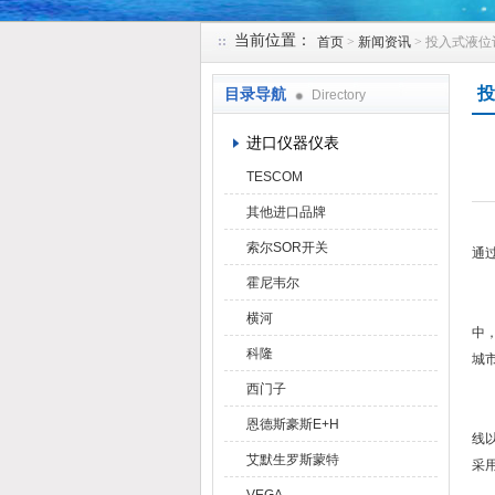
当前位置：
首页
>
新闻资讯
> 投入式液
天津克莱瑞科技有限公司
投
目录导航
Directory
进口仪器仪表
TESCOM
其他进口品牌
投
索尔SOR开关
通
霍尼韦尔
通
横河
中
科隆
城
西门子
投
恩德斯豪斯E+H
线
艾默生罗斯蒙特
采