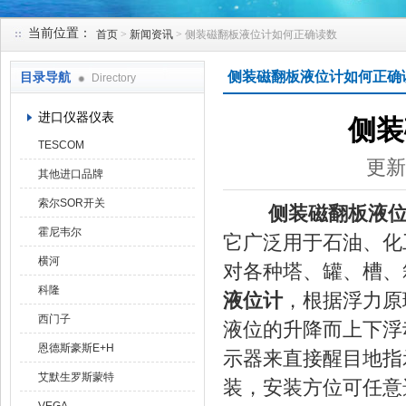
当前位置：
首页
>
新闻资讯
> 侧装磁翻板液位计如何正确读数
天津克莱瑞科技有限公司
侧装磁翻板液位计如何正确
目录导航
Directory
进口仪器仪表
侧装
TESCOM
更新
其他进口品牌
索尔SOR开关
侧装磁翻板液
霍尼韦尔
它广泛用于石油、化
横河
对各种塔、罐、槽、
科隆
液位计
，根据浮力原
西门子
液位的升降而上下浮
恩德斯豪斯E+H
示器来直接醒目地指
艾默生罗斯蒙特
装，安装方位可任意