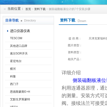
当前位置：
首页
>
资料下载
> 侧装磁翻板液位计的7个安装步骤
天津克莱瑞科技有限公司
资料下载
目录导航
Directory
Down
进口仪器仪表
TESCOM
提 供 商：
天津克莱瑞科
图片类型：
其他进口品牌
资料类型：
索尔SOR开关
相关产品：
霍尼韦尔
横河
详细介绍
科隆
侧装磁翻板液位
西门子
利用连通器原理，通
恩德斯豪斯E+H
的测量。安装方式可
艾默生罗斯蒙特
阀。接续法兰可接受