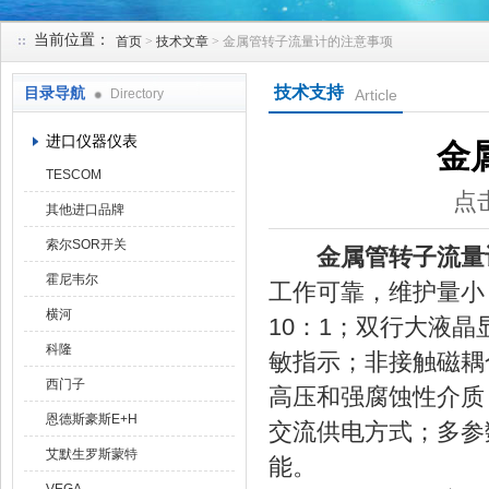
当前位置：
首页
>
技术文章
> 金属管转子流量计的注意事项
天津克莱瑞科技有限公司
技术支持
目录导航
Directory
Article
进口仪器仪表
金
TESCOM
点击
其他进口品牌
索尔SOR开关
金属管转子流量
霍尼韦尔
工作可靠，维护量小
横河
10：1；双行大液
科隆
敏指示；非接触磁耦
西门子
高压和强腐蚀性介质
恩德斯豪斯E+H
交流供电方式；多参
艾默生罗斯蒙特
能。