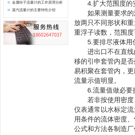
4.扩大范围度的
金属转子流量计的工作原理分析
蒸汽流量计的主要特性介绍
如果测量要求的流
放两只不同形状和重
重浮子读数，范围度可
5.要排尽液体用
进出口不在直线的
移的引申套管内是否
易积聚在套管内，更
流量示值明显。
6.流量值做必要
若非按使用密度、
仪表通常以水标定流
用条件的流体密度、
公式和方法各制造厂