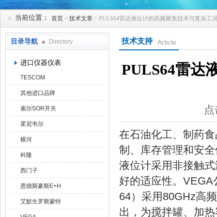
当前位置：
首页
>
技术文章
> PULS64雷达液位计的高频聚焦技术与复杂工
天津克莱瑞科技有限公司
技术支持
目录导航
Directory
Article
进口仪器仪表
PULS64雷
TESCOM
其他进口品牌
点
索尔SOR开关
霍尼韦尔
在石油化工、制药食
横河
制、库存管理和安全
科隆
液位计采用非接触式
西门子
好的适应性。VEGA
恩德斯豪斯E+H
64）采用80GHz
艾默生罗斯蒙特
出，为搅拌罐、加热