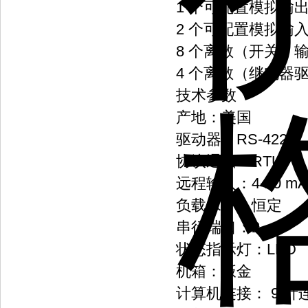
1 个可配置模拟输
2 个可配置模拟输
8 个离散（开关）
4 个离散（继电器
技术参数
产地：美国
驱动器：RS-422
协议通信：RTU
远程输入：4-20 mA
负载水平：恒定
串行端口：2
状态指示灯：LED
机箱：钣金
计算机连接： 9 针