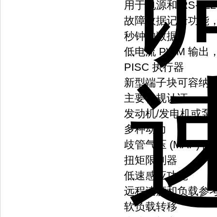
用于电源和 RS-42
故障数据记录功能，
秒钟的数据
低电流 PWM 输出
PISC 执行器
新型端子块可容纳额外
主要合规认证
发动机/发电机或泵
多种动力
歧管气压 (MAP) 
扭矩限制器
低速感应功能
远程速度和负载参
软负载转移