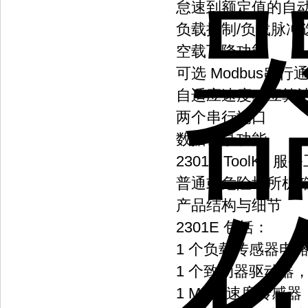
怠速到额定值的自
负载抑制/负载脉冲
空载下降功能
可选 Modbus串行
自适应速度感应算
两个串行端口
数据记录功能
2301E ToolKi
普通或危险场所机
产品结构与细节
2301E 包括：
1 个负载传感器电
1 个致动器驱动器，4-2
1 MPU 速度传感器