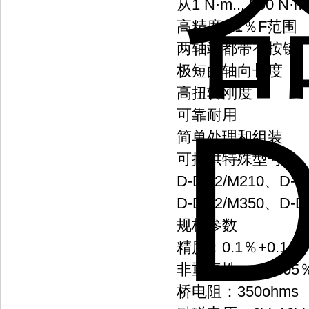
从1 N·m... 500 
高精度0.1％F范围
两轴端都带有按键
极短的轴向长度
高扭转刚度
可靠耐用
简单处理和组装
可提供特殊型号
D-DR2/M210、D-D
D-DR2/M350、D-D
规格参数
精度：0.1％+0.1％
非重复性：+/-0.05
桥电阻：350ohms