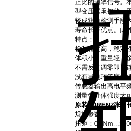
正比的频率信号。
型变压器承担的。
较成熟的检测手段
寿命长等优点。此
特点：
检测精度高，稳定
体积小，重量轻，
不需反复调零即可
没有导电环等磨损
传感器输出高电平
测量弹性体强度大可
原装LORENZ张力传
规格参数
扭矩：0.1Nm…200