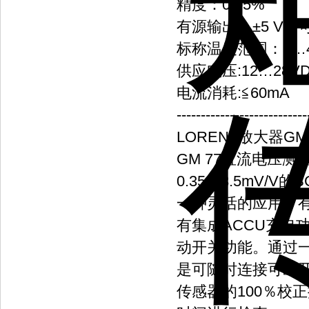
精度：0.05%
有源输出：±5 V（可
标称温度范围：5…
供应电压:12…28V
电流消耗:≦60mA
---------------------------
LORENZ放大器GM
GM 77直流电压测
0.35…3.5mV
一种灵活的应用，
有集成ACCU充电
动开关功能。通过
是可随时连接可断开
传感器的100％校