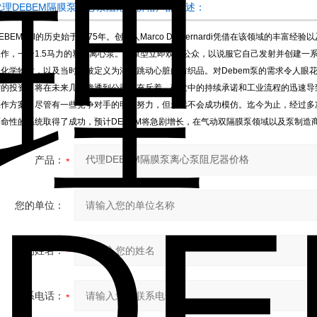
代理DEBEM隔膜泵离心泵阻尼器价格产品概述：
EBEM Srl的历史始于1975年。创始人Marco De Bernardi凭借在该领域的
工作，一个1.5马力的塑料离心泵。该原型立即欢迎公众，以说服它自己发射并创建一
的化学物质，以及当时可被定义为湖区跳动心脏的纺织品。对Debem泵的需求令人眼花
需的投资，将在未来几年渗透到公司，充斥着。研发中的持续承诺和工业流程的迅速导致
操作方案，尽管有一些竞争对手的明显努力，但永远不会成功模仿。迄今为止，经过多次
革命性的系统取得了成功，预计DEBEM将急剧增长，在气动双隔膜泵领域以及泵制造
产品：
您的单位：
您的姓名：
联系电话：