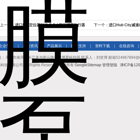
上一个：
进口Bar定位器PN2-E-S-1气动球阀执行器
下一个：
进口Hub City
价格
企业简介
|
新闻资讯
|
产品展示
|
技术支持
|
资料下载
|
在线咨询
|
址：天津市南开区长江道与密云路交口博爱科技园 联系人：刘世博 邮箱524967894@qq.co
有限公司 All Rights Reserved 版权所有
GoogleSitemap
管理登陆
津ICP备120