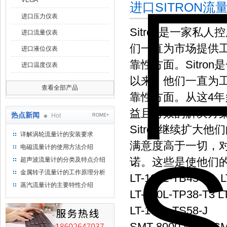
VEGA
进口SITRON流
进口压力仪表
Sitron是一家私
进口流量仪表
们一直为市场提供
进口液位仪表
靠性方面。Sitro
进口温度仪表
以来，他们一直为
查看全部产品
靠性方面。从这4
益且有效的解决方
热点新闻
Hot
ROME+
Sitron继续扩
详解涡轮流量计的安装要求
满意度高于一切，
电磁流量计的使用方法介绍
诺。这些是使他们
超声波流量计的分类及特点介绍
金属转子流量计的工作原理分析
LT-120L-TB45-15 
蒸汽流量计的主要特性介绍
LT-100L-TP38-T3 L
LT-100L-TS58-J
SMT 8000 MGJ SM