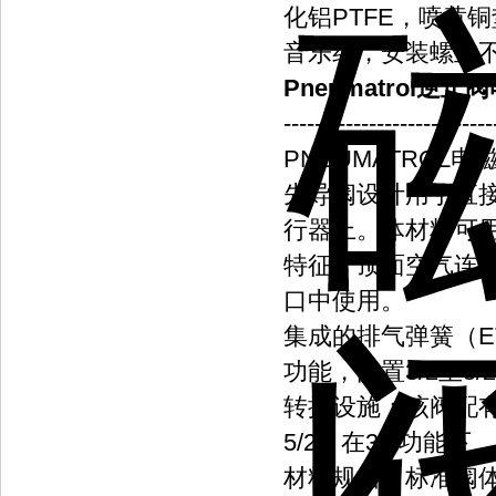
化铝PTFE，喷黄
音乐线，安装螺丝不
Pneumatrol逆止
---------------------------
PNEUMATROL电磁
先导阀设计用于直接
行器上。体材料可用
特征：顶面空气连接1
口中使用。
集成的排气弹簧（E
功能，内置3/2至
转换设施：该阀配有
5/2。在3/2功
材料规格：标准阀