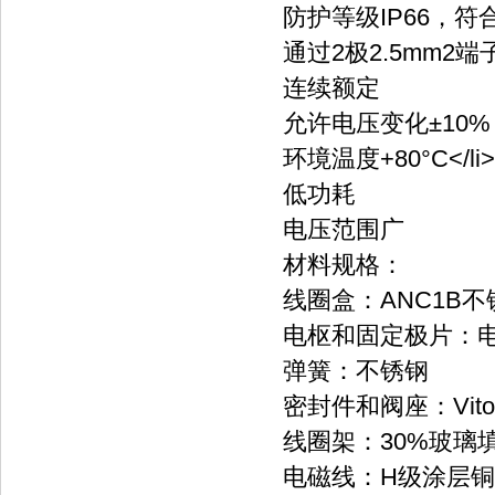
防护等级IP66，符合E
通过2极2.5mm2
连续额定
允许电压变化±10%
环境温度+80°C</li>
低功耗
电压范围广
材料规格：
线圈盒：ANC1B
电枢和固定极片：
弹簧：不锈钢
密封件和阀座：Vito
线圈架：30%玻璃填
电磁线：H级涂层铜