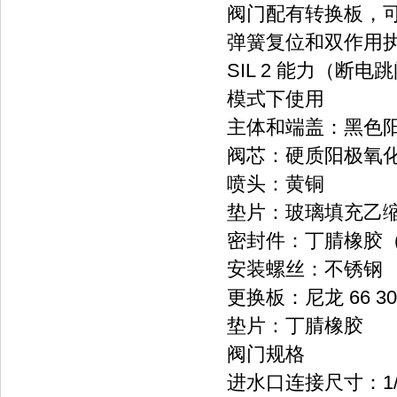
阀门配有转换板，可以
弹簧复位和双作用
SIL 2 能力（断电跳
模式下使用
主体和端盖：黑色阳极
阀芯：硬质阳极氧化铝
喷头：黄铜
垫片：玻璃填充乙
密封件：丁腈橡胶
安装螺丝：不锈钢
更换板：尼龙 66 3
垫片：丁腈橡胶
阀门规格
进水口连接尺寸：1/4