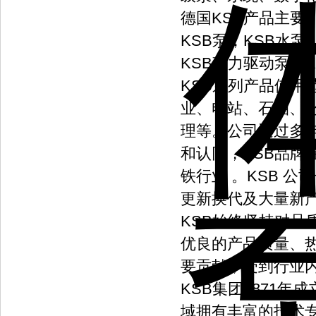
德国KSB产品主要
KSB泵，KSB水泵
KSB磁力驱动泵，K
KSB系列产品使
业、电站、石油、
理等。公司通过多
和认同，KSB品牌
铁行业 。KSB 
更新换代及大量新
KSB始终坚持对品
优良的产品质量、
要贡献，受到行业
KSB集团1871
域拥有丰富的技术