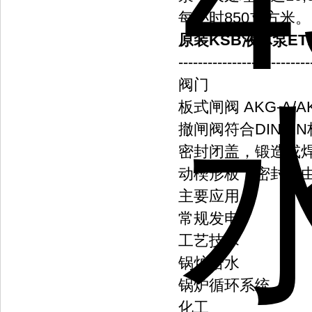
每小时850立方米。
原装KSB液体泵ETNE
---------------------------
阀门
板式闸阀 AKG-A/A
撤闸阀符合DIN/E
密封闭盖，锻造或
动楔形板，密封面
主要应用
常规发电
工艺技术
锅炉给水
锅炉循环系统
化工