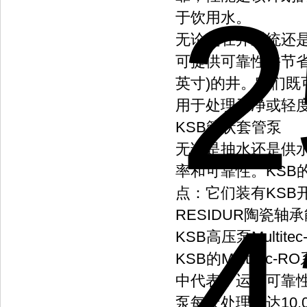
于饮用水。
无论是在井系统还是
可提供可靠性并节省能
英寸)的井。它们
用于处理干净或轻度
KSB管状套管泵
无论是抽水还是供
率和可靠性。KSB
点：它们装有KSB开
RESIDUR陶瓷
KSB高压泵Multitec
KSB的Multit
中代表了运行可靠性以
泵每天处理多达10,