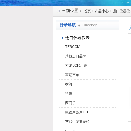
当前位置：
首页
>
产品中心
>
进口仪器仪
天津克莱瑞科技有限公司
目录导航
Directory
进口仪器仪表
TESCOM
其他进口品牌
索尔SOR开关
霍尼韦尔
横河
科隆
西门子
恩德斯豪斯E+H
艾默生罗斯蒙特