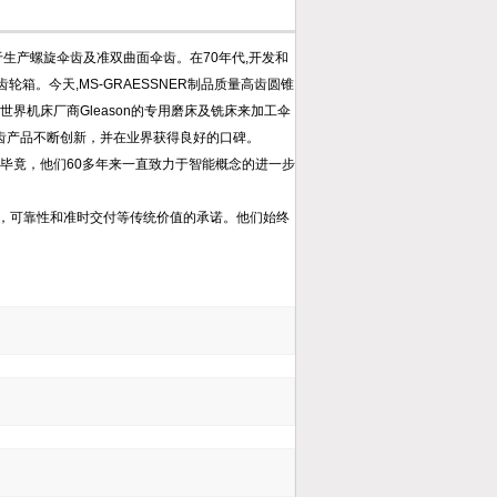
于生产螺旋伞齿及准双曲面伞齿。在70年代,开发和
箱。今天,MS-GRAESSNER制品质量高齿圆锥
界机床厂商Gleason的专用磨床及铣床来加工伞
伞齿产品不断创新，并在业界获得良好的口碑。
毕竟，他们60多年来一直致力于智能概念的进一步
，可靠性和准时交付等传统价值的承诺。他们始终