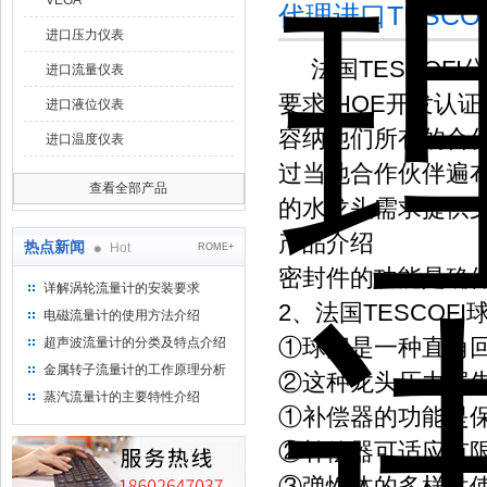
VEGA
代理进口TESC
进口压力仪表
法国TESCOFI
进口流量仪表
要求(HQE开发认
进口液位仪表
容纳他们所有的合作
进口温度仪表
过当地合作伙伴遍布
查看全部产品
的水龙头需求提供
产品介绍
热点新闻
Hot
ROME+
密封件的功能是确
详解涡轮流量计的安装要求
2、法国TESCOFI
电磁流量计的使用方法介绍
①球阀是一种直角
超声波流量计的分类及特点介绍
金属转子流量计的工作原理分析
②这种龙头压力损
蒸汽流量计的主要特性介绍
①补偿器的功能是
②补偿器可适应有
③弹性体的多样性