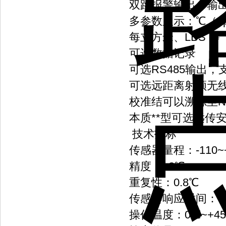
双路报警输出，输
多参数显示：℃（dp
每立方米、LBS 等
可选数据记录
可选RS485输出，支
可选远距离射频无
校准结可以溯源至NI
本质**型可选远传
技术指标
传感器量程：-110~
精度：±2℃
重复性：0.8℃
传感器响应时间：T9
操作温度：0℃~+4