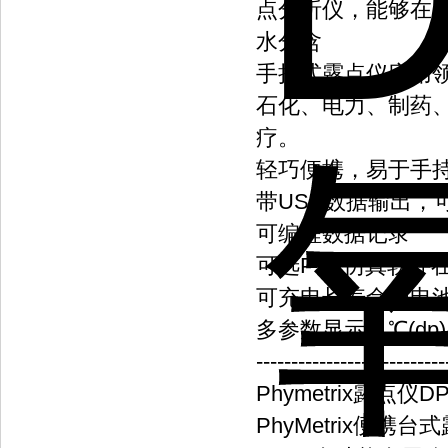
点分析仪，能够在-
水分含
手持式露点仪应用
石化、电力、制药
疗。
轻巧便携，易于手
带USB数据输出，可
可编程数据记录
可选PVA仿真软件
可充电长寿命锂电
多参数显示：℃(dp)
---------------------------
Phymetrix露点仪DPT
PhyMetrix便携