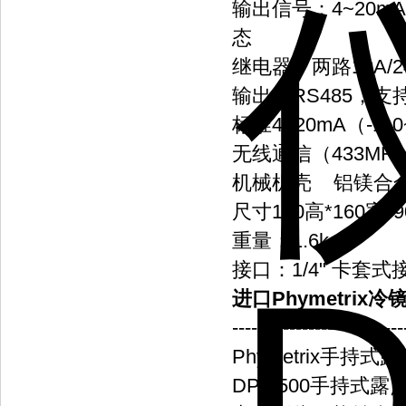
输出信号：4~20m
态
继电器：两路10A/
输出：RS485，支持
标准4~20mA（-1
无线通信（433MH
机械机壳
铝镁合
尺寸
160高*160宽
重量：1.6kg
接口：1/4" 卡套式
进口Phymetrix
---------------------------
Phymetrix手持式露
DPT-500手持