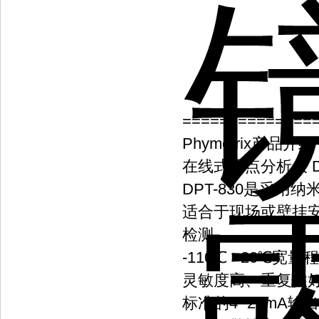
==============
Phymetrix产品介
在线式露点分析仪 DP
DPT-830是采
适合于现场或壁挂
检测。
-110℃ ~20℃宽量程
灵敏度高、重复性
标准的4~20mA