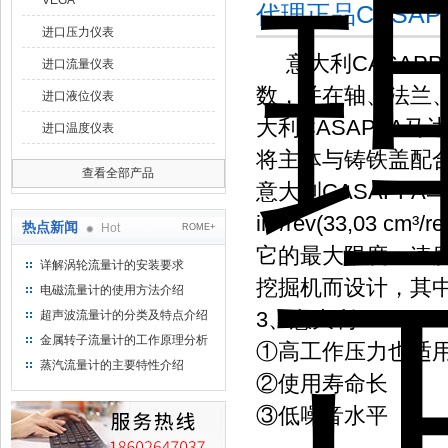
VEGA
代理正品CASA
进口压力仪表
意大利CASAP
进口流量仪表
数，并在轴、法兰、
进口液位仪表
大利CASAPPA
进口温度仪表
将主体与铸铁盖配
查看全部产品
意大利CASAPPA马达产品
in³/rev(33,03 
热点新闻
Hot
ROME+
它的最大限度：速度
详解涡轮流量计的安装要求
挖掘机而设计，其
电磁流量计的使用方法介绍
3、意大利CASAP
超声波流量计的分类及特点介绍
金属转子流量计的工作原理分析
①高工作压力也适
蒸汽流量计的主要特性介绍
②使用寿命长
③低噪音水平