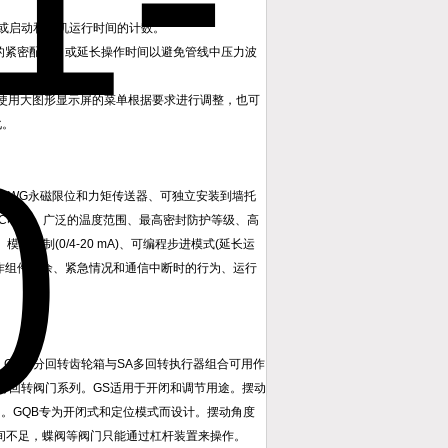
或启动和电机运行时间的计数。
的紧密配合，或延长操作时间以避免管线中压力波
可以使用大图形显示屏的菜单根据要求进行调整，也可
化。
MWG永磁限位和力矩传送器、可独立安装到墙托
DC电源、广泛的温度范围、最高密封防护等级、高
控制(0/4-20 mA)、可编程步进模式(延长运
用作组件冗余、紧急情况和通信中断时的行为、运行
。GS部分回转齿轮箱与SA多回转执行器组合可用作
型部分回转阀门系列。GS适用于开闭和调节用途。摆动
用。GQB专为开闭式和定位模式而设计。摆动角度
空间不足，蝶阀等阀门只能通过杠杆装置来操作。