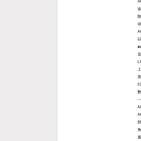
以
a
质
--
A
部