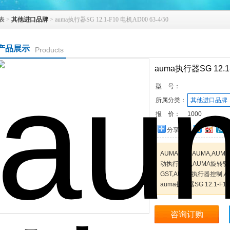
表
>
其他进口品牌
> auma执行器SG 12.1-F10 电机AD00 63-4/50
产品展示
Products
auma执行器SG 12.1-
型 号：
所属分类：
其他进口品牌
报 价：
1000
分享到：
AUMA,德国AUMA,AU
动执行器、,AUMA旋转驱动
GST,AUMA执行器控制,A
auma执行器SG 12.1-F10
咨询订购