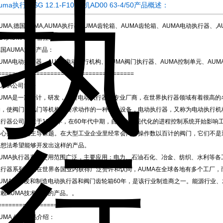
uma执行器SG 12.1-F10 电机AD00 63-4/50产品概述：
UMA,德国AUMA,AUMA执行器AUMA齿轮箱、AUMA齿轮箱、AUMA电动执行器、,AU
ST,AUMA执行器控制,AUM AAC、
国AUMA主要产品：
UMA电动执行器、AUMA电动执行机构、AUMA阀门执行器、AUMA控制单元、AUM
=======================================
UMA公司简介
AUMA是一家设计，研发，制造电动执行器的专业厂商，在世界执行器领域有着很高
构，使阀门、风门等机构按要求动作的一种组合设备，电动执行器，又称为电动执行机
执行器公司创立于1964年，在60年代中期，自动化和现代化的进程控制系统开始影
中心控制成为主导课题。在大型工业企业里经常会同时操作数以百计的阀门，它们不是
的想法希望能够开发出这样的产品。
AUMA执行器产品使用范围广泛，主要应用：电力、石油石化、冶金、纺织、水利等各
执行器系列产品在世界各国业内获得广泛赞许和认同，AUMA在全球各地有多个工厂，
AUMA已研发和制造电动执行器和阀门齿轮箱60年，是该行业制造商之一。能源行业
信赖AUMA技术先进的产品。。
=====================================
UMA 公司产品介绍：