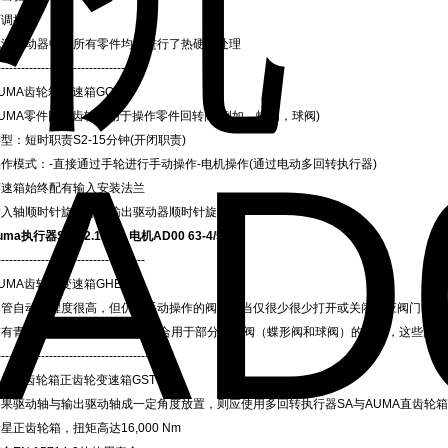
可调挡块
电源驱动器中的所有零件均已进行了热硬化处理
----------------------------------
UMA齿轮箱变速箱GQB
AUMA零件回转齿轮箱用于操作零件回转阀(例如，蝶阀，球阀)
型：短时职责S2-15分钟(开闭职责)
操作模式：-直接通过手轮进行手动操作-电机操作(通过电动多回转执行器)
变速箱始终配有输入安装法兰
输入轴顺时针旋转导致输出驱动器顺时针旋转
uma执行器SG 12.1-F10 电机AD00 63-4/50
-------------------------------------
UMA齿轮箱变速箱GHE
尽管自动化程度很高，但仍有手动操作的阀门。当仅很少很少打开或关闭相应阀门时，
带有青铜外壳的GHE系列非常适合用于部分转向阀（蝶形阀和球阀）的操作，这些阀
---------------------------------------
UMA齿轮箱正齿轮变速箱GST
如果驱动轴与输出驱动轴成一定角度放置，则应使用多回转执行器SA与AUMA直齿轮箱
星正齿轮箱，扭矩高达16,000 Nm