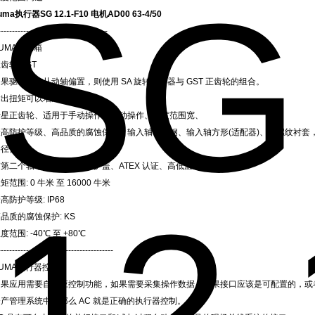
uma执行器SG 12.1-F10 电机AD00 63-4/50
---------------------------------------
UMA变速箱
齿轮 GST
果驱动轴与从动轴偏置，则使用 SA 旋转驱动器与 GST 正齿轮的组合。
输出扭矩可以增加很多倍。
行星正齿轮、适用于手动操作和电动操作、温度范围宽、
最高防护等级、高品质的腐蚀保护、输入轴不锈钢、输入轴方形(适配器)、带螺纹衬套
路径信号、
带第二个轴端，带或不带保护盖、ATEX 认证、高低温版、
矩范围: 0 牛米 至 16000 牛米
高防护等级: IP68
品质的腐蚀保护: KS
度范围: -40℃ 至 +80℃
-----------------------------------------
UMA执行器控制
如果应用需要自适应控制功能，如果需要采集操作数据，如果接口应该是可配置的，或
产管理系统中，那么 AC 就是正确的执行器控制。