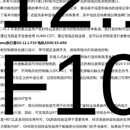
AC 具有可自由配置的并行接口和/或与过程自动化中常见的现场总线系统的接口。
诊断功能包括带时间戳的事件日志、扭矩特性的记录、驱动器中温度和振动的连续记录
除了基本功能外，AC 还提供多种选项来满足特殊要求。其中包括启动桥接以释放阀门
动的功能。
AC 01.2 开发的重点是用户友好性以及执行器与控制系统的简单集成。执行器控制
通过无线蓝牙连接使用 AUMA CDT。通过现场总线连接，还可以在控制室进行参数
uma执行器SG 12.1-F10 电机AD00 63-4/50
远程控制模块化接口设计、带可锁定选择开关、按钮和指示灯的就地控制、
LCD显示屏显示状态和参数设置、非侵入式执行器设置和执行器控制装置参数化、连接
上、通过换向接触器或可控硅控制电机、带自动相位纠正的相位故障监测、外部24 V 
量防腐保护、不同电压的控制输入(DC/AC)、可编程无源输出触点用于发送状态信号、模拟
行时间)、可自定义的中途位置、过程控制器(PID)、现场总线控制、现场总线接口可
数据记录。
------------------------------------
UMA齿轮箱GHT型号
AUMA齿轮箱GHT，部分回转齿轮箱可用于任何需要90°旋转运动来操作闭塞器的地方
分回转执行器。因此，可实现高达675,000 Nm的额定扭矩。这些组合补充了SQ
角度>90°以及多回转应用均可。GQB齿轮箱适用于需要简单、经济高效的齿轮箱的应
最大限制为90°。GHE部分回转齿轮箱用于船舶部分回转阀门的手动操作。如果由于