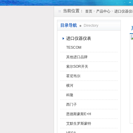
当前位置：
首页
>
产品中心
>
进口仪器仪
天津克莱瑞科技有限公司
目录导航
Directory
进口仪器仪表
TESCOM
其他进口品牌
索尔SOR开关
霍尼韦尔
横河
科隆
西门子
恩德斯豪斯E+H
艾默生罗斯蒙特