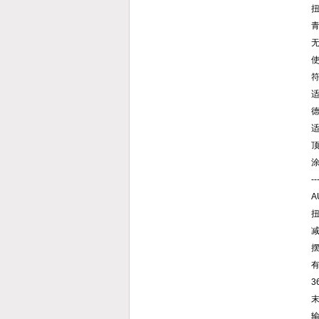
扭
使
符
德
适
--
A
扭
减
摆
3
末
输