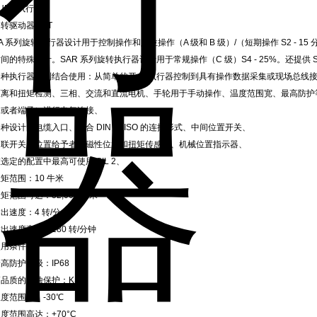
UMA执行器
转驱动器 SAT
A 系列旋转执行器设计用于控制操作和定位操作（A 级和 B 级）/（短期操作 S2 - 15
间的特殊设计。SAR 系列旋转执行器设计用于常规操作（C 级）S4 - 25%。还提供 S4 -
各种执行器控制结合使用：从简单的开-关执行器控制到具有操作数据采集或现场总线
距离和扭矩检测、三相、交流和直流电机、手轮用于手动操作、温度范围宽、最高防护等
（或者端子）进行电气连接、
种设计的电缆入口、符合 DIN 和 ISO 的连接形式、中间位置开关、
串联开关、位置给予者、磁性位置和扭矩传感器、机械位置指示器、
选定的配置中最高可使用 SIL 2、
矩范围：10 牛米
矩范围可达：32,000 牛米
出速度：4 转/分
出速度高达：180 转/分钟
使用条件
高防护等级：IP68
高品质的腐蚀保护：KS
度范围从：-30℃
度范围高达：+70°C