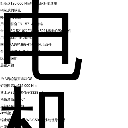
矩高达120,000 Nm的蜗轮蜗杆变速箱
青铜制成的蜗轮
无终点止动装置
用寿命符合EN 15714-2标准
合EN ISO 5210和EN ISO 5211标准的阀门附件
适用于电动启闭和调节用途
国AUMA齿轮箱GHT型号环境条件
合环境温度-40°C至+80°C
顶级防腐保护
涂层输入轴
---------------------------------
UMA齿轮箱变速箱GS
矩范围高达675,000 Nm
速比从39：1降低至3328：1
动角度高达190°
有无初级减速齿轮
60°蜗轮
端止动件符合AWWA C504的移动螺母原理
出驱动符合ISO标准