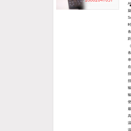
A
旋
S
时
各
在
扭
扭
输
输
最
温
温