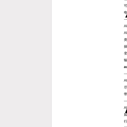
--
A
类
a
--
A
--
A
行