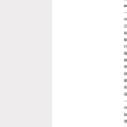
a
--
A
正
如
扭
最
高
温
--
A
资