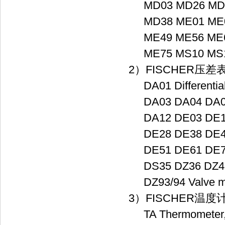
MD03 MD26 MD
MD38 ME01 ME
ME49 ME56 ME6
ME75 MS10 MS
2）FISCHER压
DA01 Differential
DA03 DA04 DA0
DA12 DE03 DE1
DE28 DE38 DE4
DE51 DE61 DE70
DS35 DZ36 DZ43/
DZ93/94 Valve ma
3）FISCHER温
TA Thermometer, 