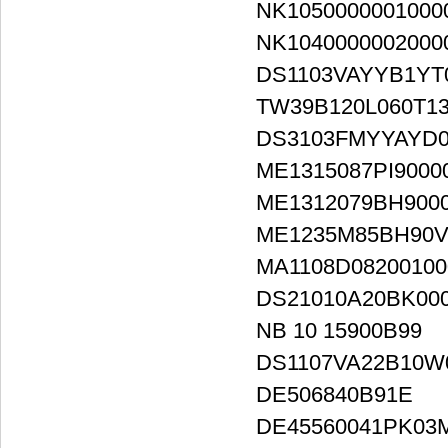
NK1050000001000
NK1040000002000
DS1103VAYYB1YT
TW39B120L060T1
DS3103FMYYAYD0
ME1315087PI9000
ME1312079BH900
ME1235M85BH90V
MA1108D08200100
DS21010A20BK00
NB 10 15900B99
DS1107VA22B10W
DE506840B91E
DE45560041PK0