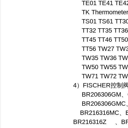
TE01 TE41 TE4
TK Thermometer, c
TS01 TS61 TT30
TT32 TT35 TT36
TT45 TT46 TT50
TT56 TW27 TW3
TW35 TW36 TW4
TW50 TW55 TW
TW71 TW72 TW
4）FISCHER控制
BR206306GM、Contr
BR206306GMC、
BR216316MC、B
BR216316Z 、BR