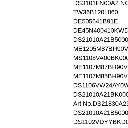
DS3101FN00A2 N
TW36B120L060
DE505641B91E
DE45N400410KW
DS21010A21B500
ME1205M87BH90V
MS1108VA00BK00
ME1107M87BH90V
ME1107M85BH90V
DS1106VW24AY0W
DS21010A21BK00
Art.No.DS21830A2
DS21010A21B500
DS1102VDYYBKD0