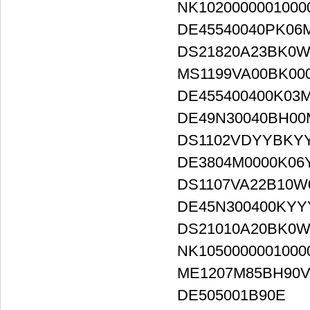
NK1020000001000
DE45540040PK06
DS21820A23BK0
MS1199VA00BK00
DE455400400K03
DE49N30040BH0
DS1102VDYYBKYY
DE3804M0000K06
DS1107VA22B10W
DE45N300400KYY
DS21010A20BK0W
NK1050000001000
ME1207M85BH90V
DE505001B90E