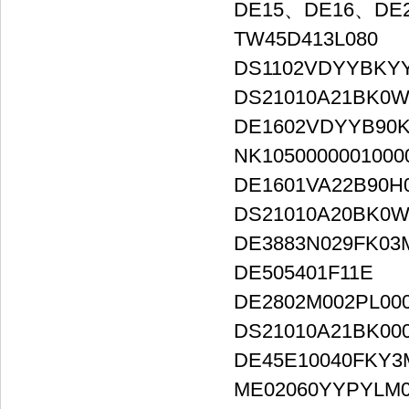
DE15、DE16、DE
TW45D413L080
DS1102VDYYBKYY
DS21010A21BK0W
DE1602VDYYB90K
NK1050000001000
DE1601VA22B90H
DS21010A20BK0W
DE3883N029FK03
DE505401F11E
DE2802M002PL00
DS21010A21BK00
DE45E10040FKY3
ME02060YYPYLM0