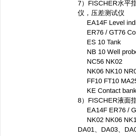
7）FISCHER
仪，压差测试仪
EA14F Level indi
ER76 / GT76 Cont
ES 10 Tank
NB 10 Well pro
NC56 NK02
NK06 NK10 NR0
FF10 FT10 MA2
KE Contact bank
8）FISCHER
EA14F ER76 / G
NK02 NK06 NK1
DA01、DA03、DA