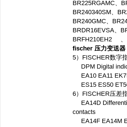
BR225RGAMC、BR
BR240340SM、
BR240GMC、BR
BRDR16EVSA、B
BRFH210EH2 、
fischer 压力变送器
5）FISCHER
DPM Digital indica
EA10 EA11 EK75
ES15 ES50 ET50
6）FISCHER
EA14D Differential
contacts
EA14F EA14M E