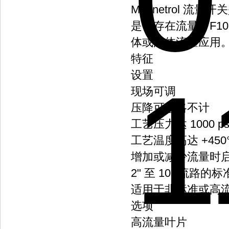
Magnetrol 
是否存在流量。F1
体或液体流量应用
特征
设置
现场可调
压降可忽略不计
工艺压力达 1000 psig
工艺温度高达 +450°F
增加或减少流量时
2" 至 10" 流路的
适用于非标准或高
选项
高流量叶片