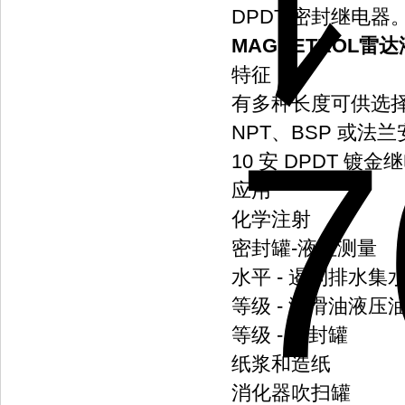
DPDT 密封继电
MAGNETROL雷达液位
特征
有多种长度可供选择，
NPT、BSP 或法
10 安 DPDT 镀金
应用
化学注射
密封罐-液位测量
水平 - 遏制排水集
等级 - 润滑油液压
等级 - 密封罐
纸浆和造纸
消化器吹扫罐