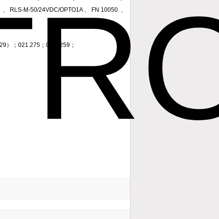
21 、 RLS-M-50/24VDC/OPTO1A 、 FN 10050 、
3329）；021.275；0810259；