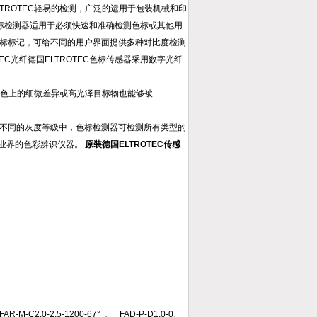
TROTEC轻易的检测，广泛的运用于包装机械和印
EC色标检测器适用于必须快速和准确检测色标或其他用
色标标记，可给不同的用户界面提供多种对比度检测
EC光纤德国ELTROTEC色标传感器采用数字光纤
颜色上的细微差异或高光泽目标物也能够被
种不同的灰度等级中，色标检测器可检测所有类型的
业界的色彩辨识仪器。
原装德国ELTROTEC传感
FAR-M-C2.0-2,5-1200-67° 、 FAD-P-D1.0-0、