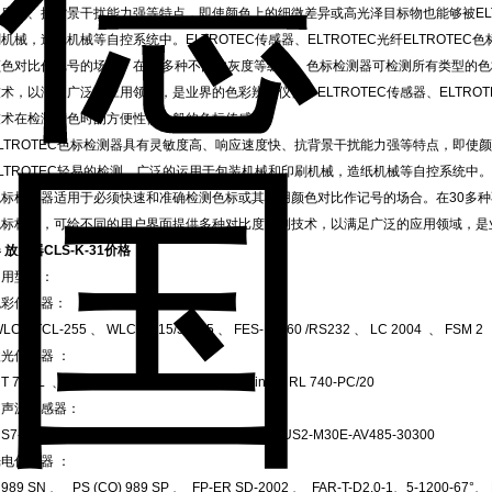
速度快、抗背景干扰能力强等特点，即使颜色上的细微差异或高光泽目标物也能够被EL
机械，造纸机械等自控系统中。ELTROTEC传感器、ELTROTEC光纤ELTROT
颜色对比作记号的场合。在30多种不同的灰度等级中，色标检测器可检测所有类型的
术，以满足广泛的应用领域，是业界的色彩辨识仪器。ELTROTEC传感器、ELTROT
技术在检测颜色时的方便性使一般的色标传感器。
ELTROTEC色标检测器具有灵敏度高、响应速度快、抗背景干扰能力强等特点，即使
ELTROTEC轻易的检测，广泛的运用于包装机械和印刷机械，造纸机械等自控系统中。
色标检测器适用于必须快速和准确检测色标或其他用颜色对比作记号的场合。在30多
色标标记，可给不同的用户界面提供多种对比度检测技术，以满足广泛的应用领域，是
 放大器CLS-K-31价格
常用型号：
色彩传感器：
LCS-TCL-255 、 WLCS-A15/50/3,5 、 FES-M-160 /RS232 、 LC 2004 、 FSM 2
光传感器 ：
T 74 / L 、 PS 4-TA 80/1 、 LLS 8 / 0.5 Q inv、 RL 740-PC/20
超声波传感器：
S7-M18-AVC-630 、 US4-M30-AVP-15150 、 US2-M30E-AV485-30300
电传感器 ：
 989 SN 、 PS (CO) 989 SP 、 FP-ER SD-2002 、 FAR-T-D2.0-1、5-1200-67°、 