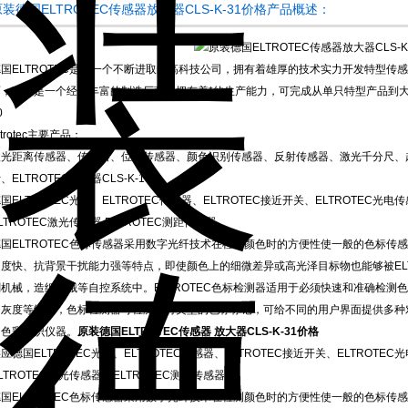
原装德国ELTROTEC传感器放大器CLS-K-31价格产品概述：
德国ELTROTEC是是一个不断进取的高科技公司，拥有着雄厚的技术实力开发特型
，它又是一个经验丰富的制造厂商，拥有着*的生产能力，可完成从单只特型产品到大批量产
0
ltrotec主要产品：
激光距离传感器、传感器、位移传感器、颜色识别传感器、反射传感器、激光千分尺、
、ELTROTEC传感器CLS-K-10
国ELTROTEC光纤、ELTROTEC传感器、ELTROTEC接近开关、ELTROTEC光电传
LTROTEC激光传感器 ELTROTEC测距传感器
国ELTROTEC色标传感器采用数字光纤技术在检测颜色时的方便性使一般的色标传感
速度快、抗背景干扰能力强等特点，即使颜色上的细微差异或高光泽目标物也能够被EL
刷机械，造纸机械等自控系统中。ELTROTEC色标检测器适用于必须快速和准确检测
的灰度等级中，色标检测器可检测所有类型的色标标记，可给不同的用户界面提供多种
的色彩辨识仪器。
原装德国ELTROTEC传感器 放大器CLS-K-31价格
应德国ELTROTEC光纤、ELTROTEC传感器、ELTROTEC接近开关、ELTROTEC
LTROTEC激光传感器、ELTROTEC测距传感器
国ELTROTEC色标传感器采用数字光纤技术在检测颜色时的方便性使一般的色标传感