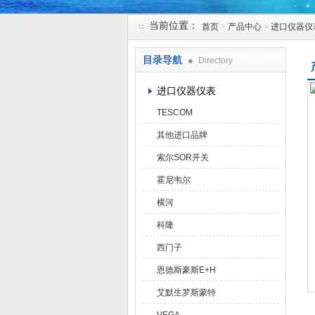
当前位置：
首页
>
产品中心
>
进口仪器仪
天津克莱瑞科技有限公司
目录导航
Directory
进口仪器仪表
TESCOM
其他进口品牌
索尔SOR开关
霍尼韦尔
横河
科隆
西门子
恩德斯豪斯E+H
艾默生罗斯蒙特