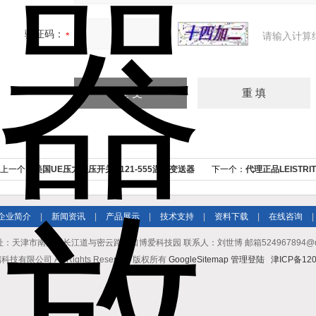
验证码：
请输入计算
上一个：
美国UE压力差压开关H121-555温度变送器
下一个：
代理正品LEISTR
价格
企业简介
|
新闻资讯
|
产品展示
|
技术支持
|
资料下载
|
在线咨询
|
址：天津市南开区长江道与密云路交口博爱科技园 联系人：刘世博 邮箱524967894@qq.co
有限公司 All Rights Reserved 版权所有
GoogleSitemap
管理登陆
津ICP备120