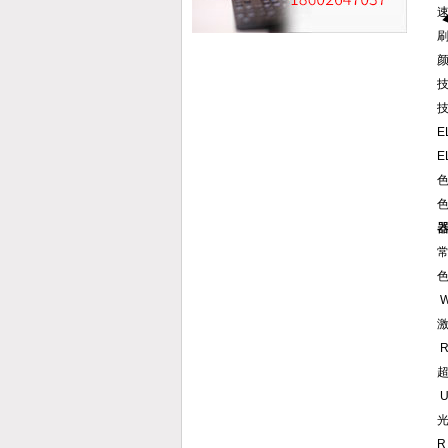
刷
技
器
W
激
R
U
光
R