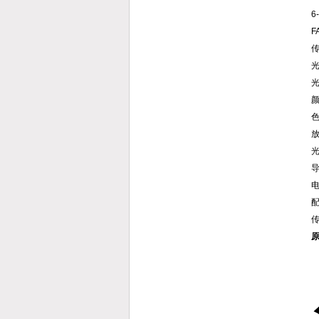
6
F
传
光
光
颜
色
放
光
导
电
配
传
原