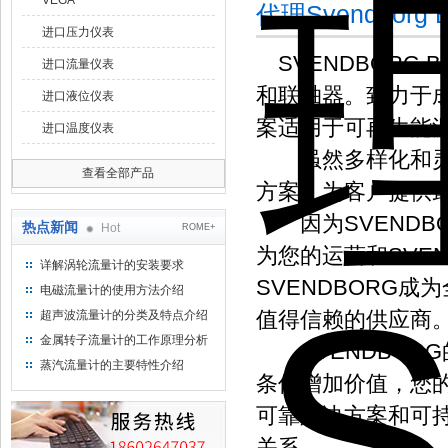
VEGA
代理Svendbor
进口压力仪表
SVENDBORG 
进口流量仪表
和联轴器。致力于
进口液位仪表
案适用于可再生能
进口温度仪表
虽然多样化和灵活
查看全部产品
方案，为客户提供
因为SVENDB
热点新闻
Hot
ROME+
为您的运营和SVE
详解涡轮流量计的安装要求
SVENDBORG
电磁流量计的使用方法介绍
值得信赖的供应商
超声波流量计的分类及特点介绍
金属转子流量计的工作原理分析
SVENDBOR
蒸汽流量计的主要特性介绍
条件增加价值，您的
可靠解决方案和可
关系。