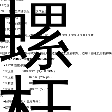
L4范围
③700千瓦大型柴油机组，带废气管道
④集成控制系统
EISTRITZ产品主要有：
螺杆单流泵L2NG 。
螺杆泵（低，中、高压力螺杆泵）如：L3Ng, L3MF, L3MG,L3HF,L3HG
双螺杆泵系列：
轴-L2
螺杆泵L2NG及L2NT半潜式是双轴流单流道自吸式低压容积泵，适用于输送低磨损和腐
EISTRITZ PUMPEN 螺杆泵L3MF-045/090
▲L2NG性能参数
大流量： 900 m3/h（3,960 GPM）
大压差： 16 bar（232 psi）
*大粘度： 100,000 cst
*大温度： 280 °C（536 °F）
优势
●径向滑动轴承 > 使用寿命长
●效率高 > 操作成本低