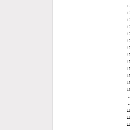
L
L
L
L
L
L
L
L
L
L
L
L
L
L
L
L
L
L