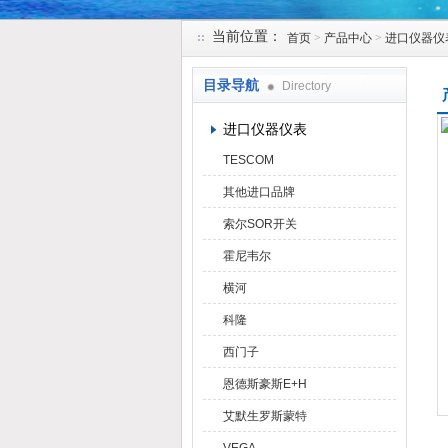
当前位置：
首页
>
产品中心
>
进口仪器仪
天津克莱瑞科技有限公司
目录导航
Directory
进口仪器仪表
TESCOM
其他进口品牌
索尔SOR开关
霍尼韦尔
横河
科隆
西门子
恩德斯豪斯E+H
艾默生罗斯蒙特