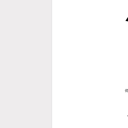
●
●
●
*
*
●