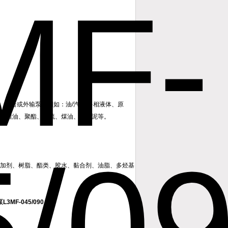
混合或外输泵。例如：油/汽/水多相液体、原
、减渣油、聚酯、熔硫、煤油、水污泥等。
加剂、树脂、酯类、胶水、黏合剂、油脂、多烃基
L3MF-045/090