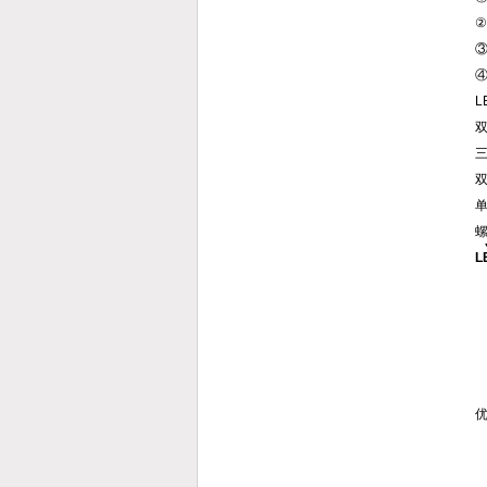
②
L
双
三
单
L
*
*