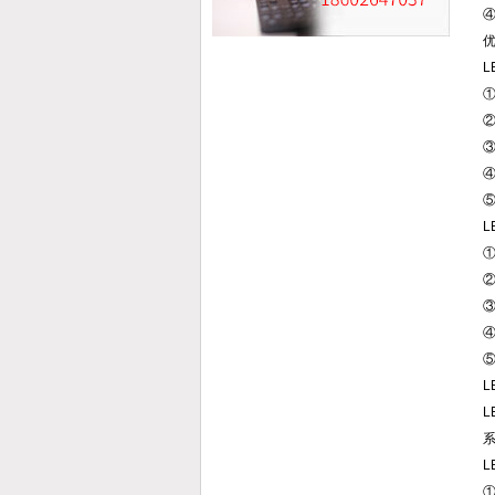
优
L
L
L
L
L