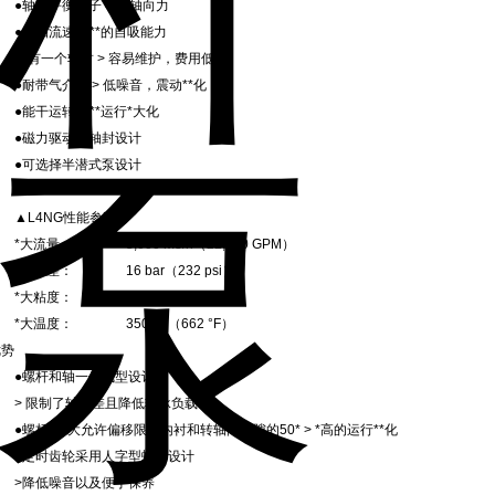
●轴向平衡转子 > 无轴向力
低轴流速 > **的自吸能力
●*有一个轴封 > 容易维护，费用低
耐带气介质 > 低噪音，震动**化
能干运转 > **运行*大化
●磁力驱动无轴封设计
●可选择半潜式泵设计
▲L4NG性能参数
大流量： 5,000 m3/h（22,000 GPM）
大压差： 16 bar（232 psi）
*大粘度： 150,000 cst
*大温度： 350 °C（662 °F）
优势
●螺杆和轴一体成型设计
> 限制了轴偏差且降低轴承负载
螺杆的*大允许偏移限于内衬和转轴间间隙的50* > *高的运行**化
●定时齿轮采用人字型螺纹设计
>降低噪音以及便于保养