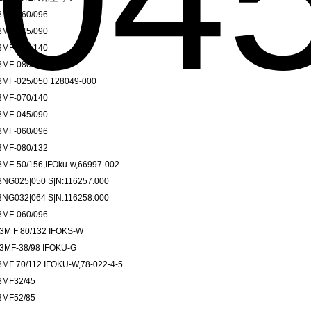
3MF-060/096
3MF-045/090
3MF-070/140
3MF-080/132
3MF-025/050 128049-000
3MF-070/140
3MF-045/090
3MF-060/096
3MF-080/132
3MF-50/156,IFOku-w,66997-002
3NG025|050 S|N:116257.000
3NG032|064 S|N:116258.000
3MF-060/096
3M F 80/132 IFOKS-W
3MF-38/98 IFOKU-G
3MF 70/112 IFOKU-W,78-022-4-5
3MF32/45
3MF52/85