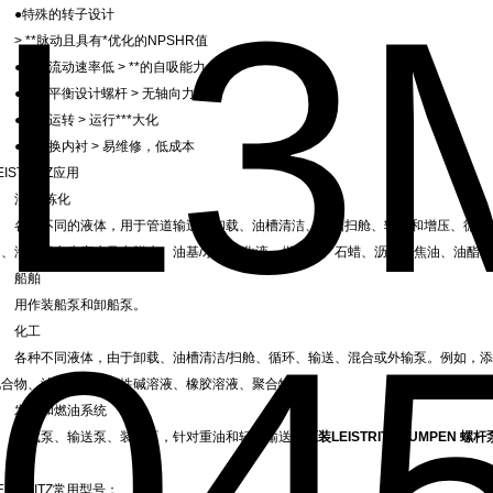
●特殊的转子设计
 **脉动且具有*优化的NPSHR值
轴向流动速率低 > **的自吸能力
●轴向平衡设计螺杆 > 无轴向力
可干运转 > 运行***大化
●可替换内衬 > 易维修，低成本
EISTRITZ应用
油气/炼化
各种不同的液体，用于管道输送、卸载、油槽清洁、油槽扫舱、输送和增压、循环、
油、海上平台生产水及电脱水、油基/水基乳化液、燃料油、石蜡、沥青、焦油、油酯
船舶
用作装船泵和卸船泵。
化工
各种不同液体，由于卸载、油槽清洁/扫舱、循环、输送、混合或外输泵。例如，添
化合物、油漆、酸、苛性碱溶液、橡胶溶液、聚合物等。
发电和燃油系统
卸载泵、输送泵、装载泵，针对重油和轻油输送。
原装LEISTRITZ PUMPEN 螺杆泵
EISTRITZ常用型号：