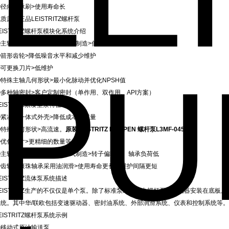
④径向轴承刷>使用寿命长
质原装正品LEISTRITZ螺杆泵
EISTRITZ螺杆泵模块化系统介绍
①主轴（轴/转子）采用一体式制造>低转子偏转和非接触式设计
②箭形齿轮>降低噪音水平和减少维护
③可更换刀片>低维护
④特殊主轴几何形状>最小化脉动并优化NPSH值
⑤多种轴密封>客户定制密封（单作用、双作用、API方案）
EISTRITZ紧凑型泵特征
①紧凑型一体式外壳>降低成本和重量
②特殊几何形状>高流速。
原装LEISTRITZ PUMPEN 螺杆泵L3MF-045/090
③优化尺寸>更精细的数量等级
④主轴（轴/转子）采用一体式制造>转子偏转小、轴承负荷低
⑤齿轮和滚珠轴承采用油润滑>使用寿命更长、维护间隔更短
EISTRITZ流体泵系统描述
EISTRITZ生产的不仅仅是单个泵。除了标准泵组（其中螺杆泵和驱动器安装在底板上）
系统。其中华/联欧包括变速驱动器、密封油系统、外部润滑系统、仪表和控制系统等。
EISTRITZ螺杆泵系统示例
①移动式原油输送泵