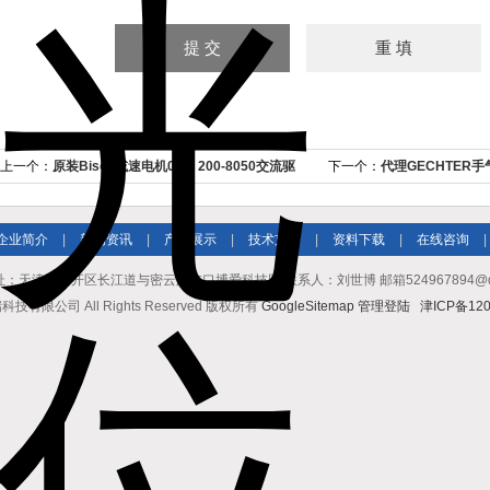
上一个：
原装Bison减速电机016- 200-8050交流驱
下一个：
代理GECHTER手
动器
HKPV价格
企业简介
|
新闻资讯
|
产品展示
|
技术支持
|
资料下载
|
在线咨询
|
址：天津市南开区长江道与密云路交口博爱科技园 联系人：刘世博 邮箱524967894@qq.co
有限公司 All Rights Reserved 版权所有
GoogleSitemap
管理登陆
津ICP备120