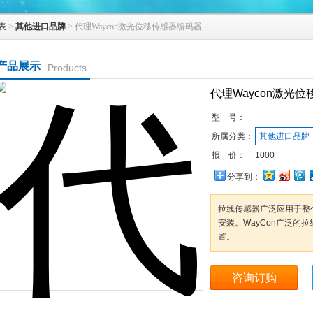
表
>
其他进口品牌
> 代理Waycon激光位移传感器编码器
产品展示
Products
代理Waycon激光
型 号：
所属分类：
其他进口品牌
报 价：
1000
分享到：
拉线传感器广泛应用于整
安装。WayCon广泛的
置。
咨询订购