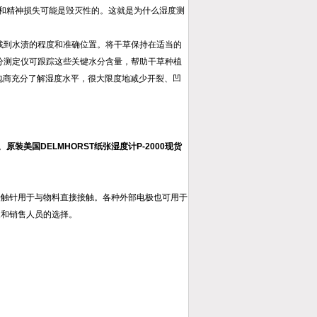
和精神损失可能是毁灭性的。这就是为什么湿度测
们找到水渍的程度和准确位置。将干草保持在适当的
水分测定仪可跟踪这些关键水分含量，帮助干草种植
让承包商充分了解湿度水平，很大限度地减少开裂、凹
。
原装美国DELMHORST纸张湿度计P-2000现货
的接触针用于与物料直接接触。各种外部电极也可用于
家和销售人员的选择。