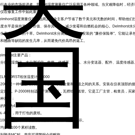
各行各业的市场前进者。我们的湿度测量仪广泛应用于各种领域。当灾难降临时，经济
量仪在修复工作中如此重要。
Delmhorst湿度测量仪为承包商及其业主客户节省了数千美元和无数的时间，帮助他
湿度水平是保持其营养价值、保存其叶片、减少发霉和自燃机会的核心。Delmhorst
生产出高质量的干草。Delmhorst水分测定仪是地板安装的 "廉价保险单"。它能
陷和翘曲等缺陷的发生几率，从而避免代价高昂的返工。
elmhorst主要产品：
水分仪、湿度计、水分测试仪、电极、传感器、探头、水分变送器、配件、温度传感器
ELMHORST纸张湿度计P-2000
P-2000是一种电阻式水分计，利用了水分含量和电阻之间的关系。安装在仪表顶部
特定应用。P-2000特别适用于测试纸板，瓦楞纸和纸管。它是工厂主管，检查员，买
三种尺度：
的MC为4.3％-18％。
％-40％，用于打包的废纸。
-100任意刻度，用于获取其他材料上的相对湿度指示。
均多达100个累积读数。
达到预选MC时，声音可调警报会提醒您。