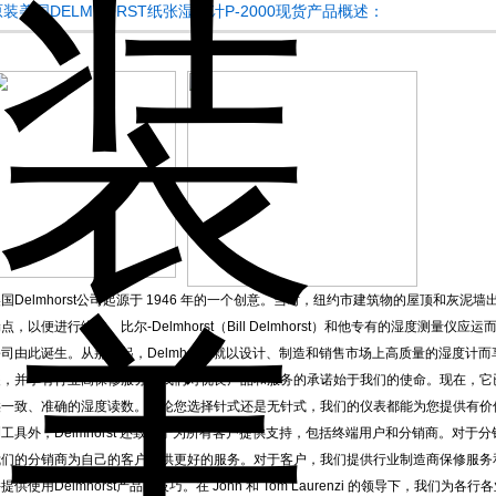
原装美国DELMHORST纸张湿度计P-2000现货产品概述：
国Delmhorst公司起源于 1946 年的一个创意。当时，纽约市建筑物的屋顶和灰
点，以便进行维修。比尔-Delmhorst（Bill Delmhorst）和他专有的湿度测量仪应运而生
司由此诞生。从那时起，Delmhorst 就以设计、制造和销售市场上高质量的湿度计而享
装，并享有行业高保修服务。我们对优良产品和服务的承诺始于我们的使命。现在，它
供一致、准确的湿度读数。无论您选择针式还是无针式，我们的仪表都能为您提供有价
工具外，Delmhorst 还致力于为所有客户提供支持，包括终端用户和分销商。对于分销
我们的分销商为自己的客户提供更好的服务。对于客户，我们提供行业制造商保修服务
提供使用Delmhorst产品的技巧。在 John 和 Tom Laurenzi 的领导下，