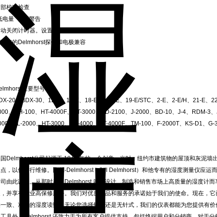
内部校准检查
低电量 "音频警告
动关闭计时器。设置为 1 米、4 米或 10 米
现有的Delmhorst探针和电极兼容
elmhorst主要型号：
DX-20、BDX-30、12-E、15-E、18-ES、19-E、19-E/STC、2-E、2-E/H、21-E、22-
000、DH-100、HT-4000F、HT-3000、BD-2100、J-2000、BD-10、J-4、RDM-3
000、JL-2000、HT-3000、HT-4000、HT-4000F、TM-100、F-2000T、KS-D1、G-3
国Delmhorst公司起源于 1946 年的一个创意。当时，纽约市建筑物的屋顶和灰
点，以便进行维修。比尔-Delmhorst（Bill Delmhorst）和他专有的湿度测量仪应运而生
司由此诞生。从那时起，Delmhorst 就以设计、制造和销售市场上高质量的湿度计而享
装，并享有行业高保修服务。我们对优良产品和服务的承诺始于我们的使命。现在，它
供一致、准确的湿度读数。无论您选择针式还是无针式，我们的仪表都能为您提供有价
工具外，Delmhorst 还致力于为所有客户提供支持，包括终端用户和分销商。对于分销