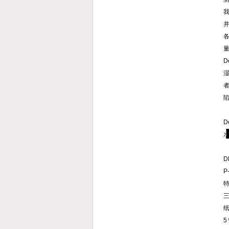
并
者
D
D
纸
5