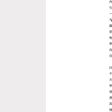
一
与
颜
坚
电
带
自
D
现
屏
报