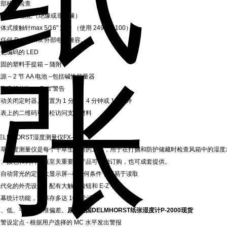
内部校准检查
引脚/电极校正（绝缘或非绝缘）
体式接触针max 5/16" 穿透 （使用 2498/A-100）
任何 Delmhorst 外部电极兼容。
色编码的 LED
固的塑料手提箱 – 随附
源 – 2 节 AA 电池 –包括碱性能量器
有音频的“Low Batt"警告
动关闭定时器。设置为 1 分钟、4 分钟或 10 分钟
仪表上的二维码可轻松访问支持材料
ELMHORST湿度测量仪FX-20
干草湿度测量仪是每个干草生产商的工具，用于在打捆和防护储藏时检查风箱中的湿度
片、颜色和饲料价值至关重要。产品可单独订购，也可成套提供。
带自动背光的定制大显示屏--在任何条件下都易于读取
代化的外壳设计，配有大触感按钮和 E-Z 手柄
幕统计功能，可保存多达 100 个读数
高、低、平均、标准偏差。
原装美国DELMHORST纸张湿度计P-2000现货
警设定点 - 根据用户选择的 MC 水平发出警报