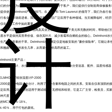
我们的分销商为自己的客户提供更好的服务。对于客户，我们提供行业制造商保修服务
提供使用Delmhorst产品的技巧。在 John 和 Tom Laurenzi 的领导下，
各行各业的市场前进者。我们的湿度测量仪广泛应用于各种领域。当灾难降临时，经济
量仪在修复工作中如此重要。
Delmhorst湿度测量仪为承包商及其业主客户节省了数千美元和无数的时间，帮助他
湿度水平是保持其营养价值、保存其叶片、减少发霉和自燃机会的核心。Delmhorst
生产出高质量的干草。Delmhorst水分测定仪是地板安装的 "廉价保险单"。它能
陷和翘曲等缺陷的发生几率，从而避免代价高昂的返工。
elmhorst主要产品：
水分仪、湿度计、水分测试仪、电极、传感器、探头、水分变送器、配件、温度传感器
ELMHORST纸张湿度计P-2000
P-2000是一种电阻式水分计，利用了水分含量和电阻之间的关系。安装在仪表顶部
特定应用。P-2000特别适用于测试纸板，瓦楞纸和纸管。它是工厂主管，检查员，买
三种尺度：
的MC为4.3％-18％。
％-40％，用于打包的废纸。