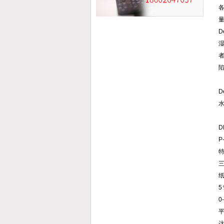
者
D
D
纸
5
0
平