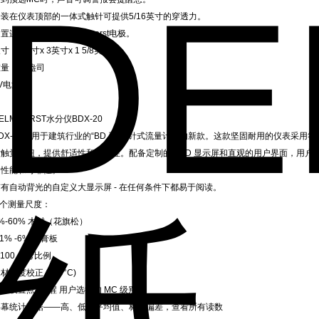
安装在仪表顶部的一体式触针可提供5/16英寸的穿透力。
置连接器接受任何Delmhorst电极。
寸：8英寸x 3英寸x 1 5/8英寸。
量：10盎司
V电池。
ELMHORST水分仪BDX-20
BDX-20是用于建筑行业的“BD 系列"针式流量计中的新款。这款坚固耐用的仪表采
寸触觉按钮，提供舒适性和易用性。配备定制的 LCD 显示屏和直观的用户界面，用户可
的性能和可靠性。
带有自动背光的自定义大显示屏 - 在任何条件下都易于阅读。
 个测量尺度：
%-60% 木材（花旗松）
.1% -6% 石膏板
-100 参考比例
材温度校正 ( ° F/°C)
报设置点- 提醒 用户选择的 MC 级别
屏幕统计数据——高、低、平均值、标准偏差，查看所有读数