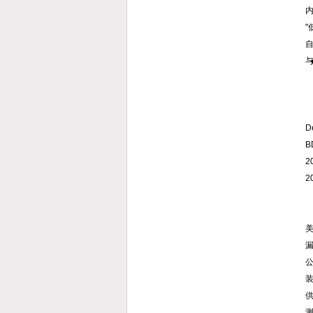
"
自
与
D
B
2
2
美
漏
公
测