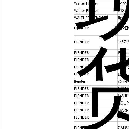
Walter Flender
14M-
Walter Flender
L186
WALTHER FLENDER
fig 9.
FLENDER
TYPEK
FLENDER
1:57.
FLENDER
PC-14
FLENDER
14M-
FLENDER
14M-
FLENDER
L186
flender
Z38-M
FLENDER
M160
FLENDER
F/ARP
FLENDER
COUPL
FLENDER
F/ARP
FLENDER
ARPE
FLENDER
CAF88