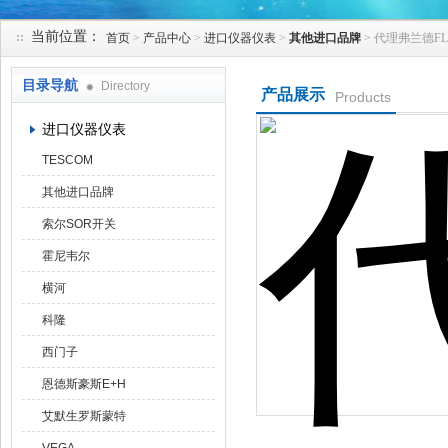
当前位置：
首页
>
产品中心
>
进口仪器仪表
>
其他进口品牌
> 代理弗兰德F
天津克莱瑞科技有限公司
目录导航
Directory
产品展示
Products
进口仪器仪表
TESCOM
其他进口品牌
索尔SOR开关
霍尼韦尔
横河
科隆
西门子
恩德斯豪斯E+H
艾默生罗斯蒙特