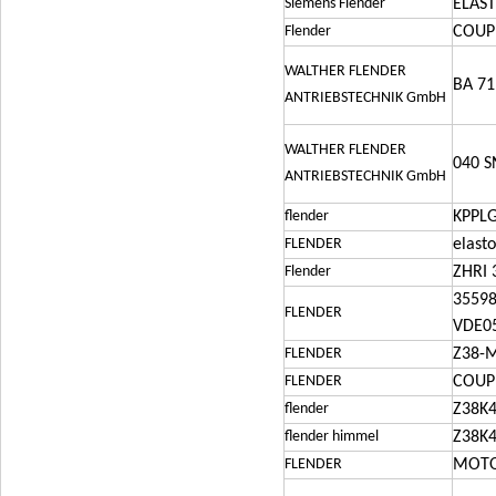
Siemens Flender
ELAST
Flender
COUP
WALTHER FLENDER
BA 71
ANTRIEBSTECHNIK GmbH
WALTHER FLENDER
040 S
ANTRIEBSTECHNIK GmbH
flender
KPPLG
FLENDER
elast
Flender
ZHRI 
35598
FLENDER
VDE0
FLENDER
Z38-M
FLENDER
COUP
flender
Z38K4
flender himmel
Z38K4
FLENDER
MOTO