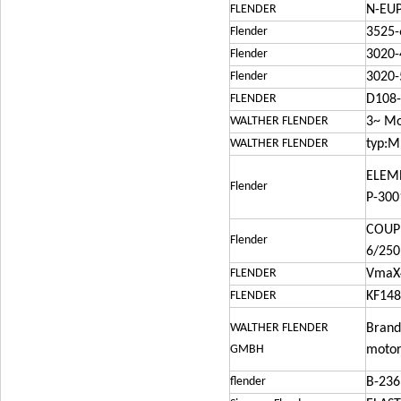
FLENDER
N-EUP
Flender
3525-
Flender
3020-
Flender
3020-
FLENDER
D108-
WALTHER FLENDER
3~ Mo
WALTHER FLENDER
typ:M
ELEME
Flender
P-300
COUPL
Flender
6/250
FLENDER
VmaX
FLENDER
KF14
WALTHER FLENDER
Brand
GMBH
motor
flender
B-236