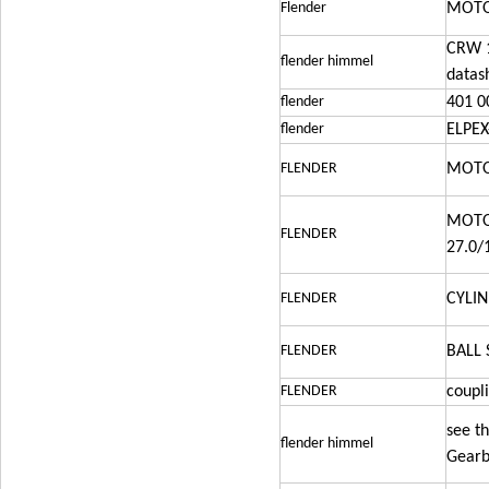
Flender
MOTOX
CRW 1
flender himmel
datas
flender
401 0
flender
ELPEX
FLENDER
MOTOR
MOTOR
FLENDER
27.0/
FLENDER
CYLI
FLENDER
BALL
FLENDER
coupl
see t
flender himmel
Gearb