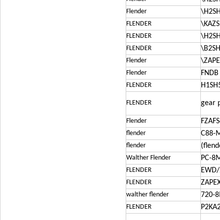
Flender
\H2SH
FLENDER
\KAZ
FLENDER
\H2SH
FLENDER
\B2SH
Flender
\ZAPE
Flender
FNDB
FLENDER
H1SH5
FLENDER
gear 
Flender
FZAFS
flender
C88-
flender
(flen
Walther Flender
PC-8M
FLENDER
EWD/
FLENDER
ZAPEX
walther flender
720-
FLENDER
P2KA