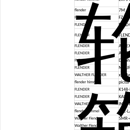
flender
7M 6
FLENDER
FZAD4
FLENDER
FZAD4
FLENDER
FLEN
FLENDER
ARPEX
FLENDER
ARPE
FLENDER
Diaph
FLENDER
N-EU
WALTHER FLENDER
xpa l
flender himmel
pictu
FLENDER
K148
FLENDER
KAD8
WALTHER FLENDER
IN71A
flender himmel
K62-L
Walther Flender
5MR-4
Walther Flender
5MR-