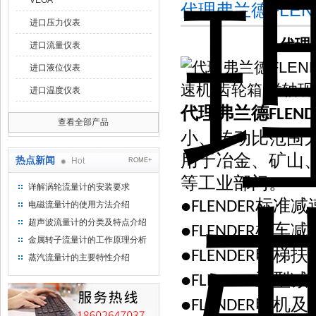
VEGA
代理弗兰德FLE
进口压力仪表
代理
进口流量仪表
进口液位仪表
进口温度仪表
代理弗兰德FLEN
查看全部产品
小、传动比范围大
用于冶金、矿山
热点新闻
Hot
ROME+
等工业部门。
详解涡轮流量计的安装要求
标准减
●FLENDER
电磁流量计的使用方法介绍
超声波流量计的分类及特点介绍
机车减
●FLENDER
金属转子流量计的工作原理分析
电梯扶
●FLENDER
蒸汽流量计的主要特性介绍
重型减
●FLENDER
电机及
●FLENDER