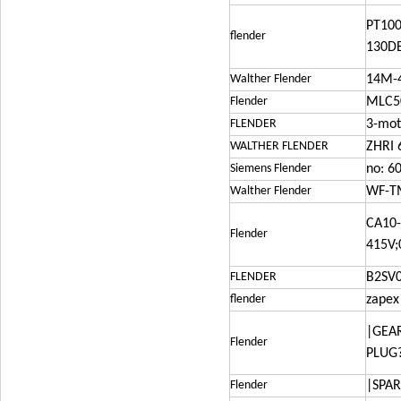
PT10
flender
130D
Walther Flender
14M-
Flender
MLC5
FLENDER
3-mo
WALTHER FLENDER
ZHRI
Siemens Flender
no: 6
Walther Flender
WF-T
CA10-
Flender
415V;
FLENDER
B2SV0
flender
zapex
|GEA
Flender
PLUG?
Flender
|SPAR