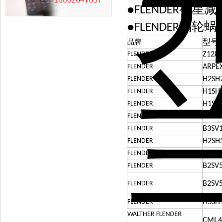
行星减
●FLENDER
蜗轮蜗
●FLENDER
型号
品牌
FLENDER
Z128
FLENDER
ARPEX
FLENDER
H2SH7
FLENDER
H1SH5
FLENDER
H1SH5
FLENDER
B2SV4
FLENDER
B3SV1
FLENDER
H2SH5
FLENDER
B2SV7
FLENDER
B2SV5
FLENDER
B2SV5
FLENDER
H3SH1
WALTHER FLENDER
CMI.4