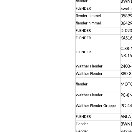
flender
BWN1
FLENDER
Swell
flender himmel
35899
flender himmel
36429
FLENDER
D-093
FLENDER
KAS1
C.88-
FLENDER
NR.15
Walther Flender
2400
Walther Flender
880-
flender
MOTOR
Walther Flender
PC-8
Walther Flender Gruppe
PG-4
FLENDER
ANLA-
Flender
BWN
Flender
\H2SH