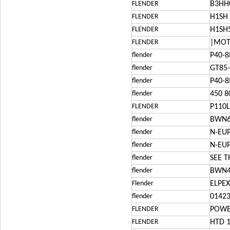
FLENDER
B3HH0
FLENDER
H1SH 
FLENDER
H1SH5
FLENDER
|MOT
flender
P40-8
flender
GT85
flender
P40-
flender
450 8
FLENDER
P110L
flender
BWN
flender
N-EUP
flender
N-EUP
flender
SEE T
flender
BWN4
Flender
ELPEX
flender
01423
FLENDER
POWER
FLENDER
HTD 