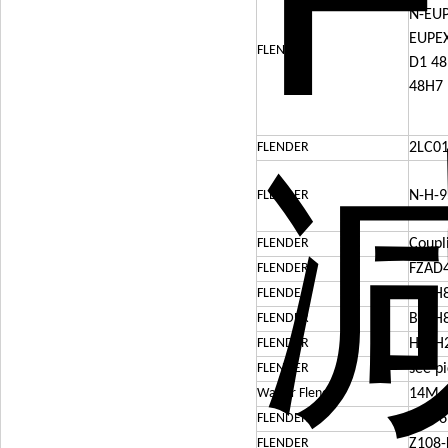
N-EUP
EUPEX
FLENDER
D1 48
48H7 
FLENDER
2LC0
FLENDER
N-H-
FLENDER
Coupl
FLENDER
FZAD4
FLENDER
B3SH
FLENDER
B3SH8
FLENDER
H3SH
FLENDER
see p
Walter Flender
14M-
FLENDER
ARS-6
FLENDER
Z108-