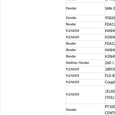
Flender
SAN-2
Flender
95826
flender
FDA12
FLENDER
H4SH0
FLENDER
H3SH0
flender
FDA1
flender
H4SH0
flender
H3SH0
Walther Flender
260 J
FLENDER
18PJ1
FLENDER
FLD-B
FLENDER
Coupl
|ELAS
FLENDER
(TEIL
PT10
Flender
CENT