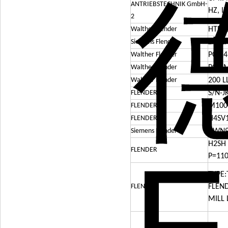
ANTRIEBSTECHNIK GmbH-
HZ, IP
2
Walther Flender
HTD-2
Siemens Flender
ZAPEX
Walther Flender
PC-1
Walther Flender
PC-8
Walther Flender
200 L
FLENDER
S/N-J
FLENDER
M100
FLENDER
H4SV
Siemens Flender
BWN9
H2SH 
FLENDER
P=11
TYPE:
FLENDER
FLEN
MILL 