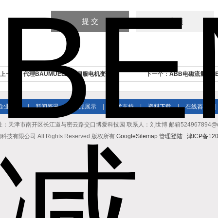
上一个：
代理BAUMUELLER伺服电机变频器
下一个：
ABB电磁流量计FEP3
价格
企业简介
|
新闻资讯
|
产品展示
|
技术支持
|
资料下载
|
在线咨询
|
址：天津市南开区长江道与密云路交口博爱科技园 联系人：刘世博 邮箱524967894@qq.co
有限公司 All Rights Reserved 版权所有
GoogleSitemap
管理登陆
津ICP备120