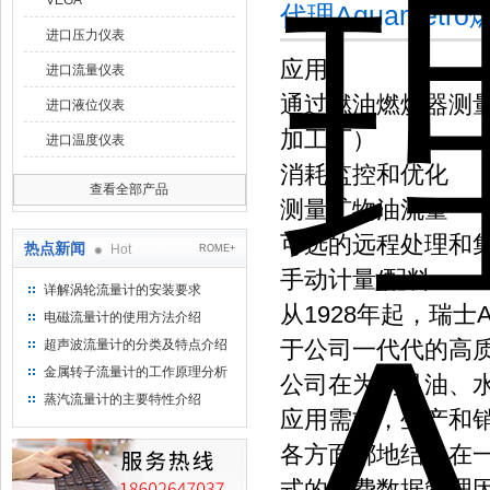
VEGA
代理Aquamet
进口压力仪表
应用
进口流量仪表
通过燃油燃烧器测
进口液位仪表
加工厂）
进口温度仪表
消耗监控和优化
查看全部产品
测量矿物油流量
可选的远程处理和
热点新闻
Hot
ROME+
手动计量/配料
详解涡轮流量计的安装要求
从1928年起，瑞士
电磁流量计的使用方法介绍
于公司一代代的高质量
超声波流量计的分类及特点介绍
金属转子流量计的工作原理分析
公司在为满足油、
蒸汽流量计的主要特性介绍
应用需求，生产和
各方面都地结合在
式的消费数据管理