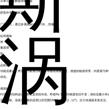
显示单元配备数据传输功能
双腔室外壳坚固耐用
工厂安全性：通过多项国际认证（SIL，防爆）
特征和规格
液体
测量原理
涡街
产品标题
多功能流量计，带湿蒸汽检测功能，具有最高测量精度。便捷的能源管理：内置蒸汽和
用优化。
传感器特点
节约空间的结构设计：带前直管段补偿。即使Re 10 000精度依旧不变：涡街流量
且无漂移。湿蒸汽测量的适用口径范围DN 25...300 (1...12")。压力传感器安装灵活。