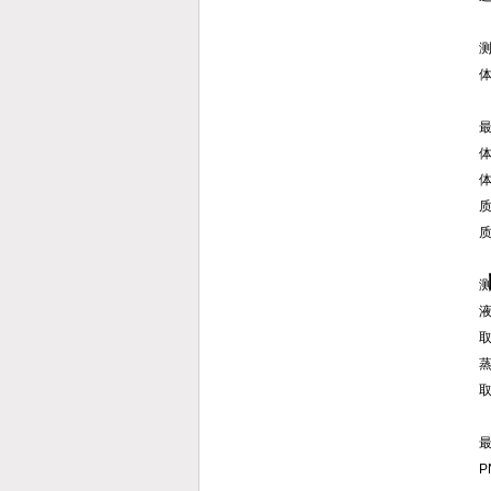
体
体
质
质
液
取
蒸
取
P