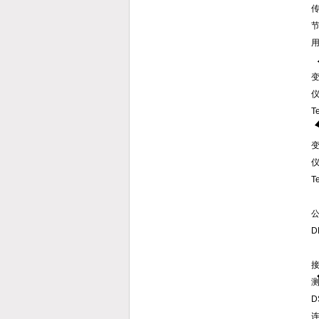
用
T
T
DN
测
D
连