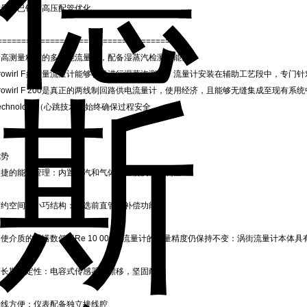
流量计已针对高压配管优化
====================================
最高测量精度的多功能流量计，配备湿蒸汽检测功能。
Prowirl F多变量流量计能够在线进行湿蒸汽测量。流量计安装在辅助工艺段中，专
rowirl F 200是真正的两线制回路供电流量计，使用经济，且能够无缝集成至现有系统中
echnology（心跳技术）始终确保过程安全。
优势
便捷的能源管理：内置蒸汽和气体的温度及压力测量
节约空间的小巧结构：可选前直管段补偿功能
使介质的雷诺数低至Re 10 000，流量计的测量精度仍保持不变：涡街流量计本体具
高长期稳定性：电容式传感器无漂移，坚固耐用
接线方便：仪表配备独立接线腔