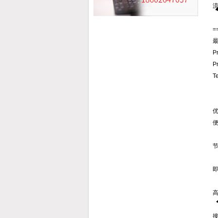
=
P
T
即