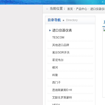
当前位置：
首页
>
产品中心
>
进口仪器仪
天津克莱瑞科技有限公司
目录导航
Directory
进口仪器仪表
TESCOM
其他进口品牌
索尔SOR开关
霍尼韦尔
横河
科隆
西门子
恩德斯豪斯E+H
艾默生罗斯蒙特