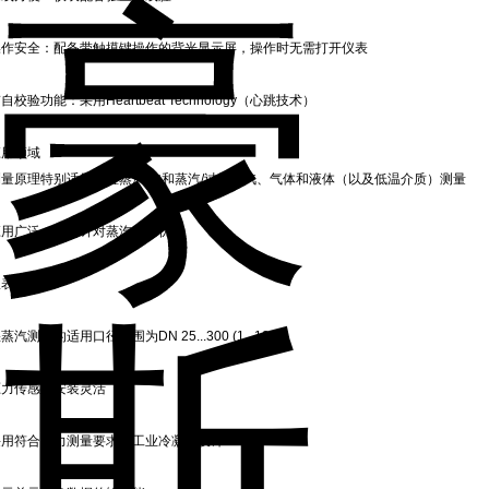
操作安全：配备带触摸键操作的背光显示屏，操作时无需打开仪表
自校验功能：采用Heartbeat Technology（心跳技术）
应用领域
测量原理特别适用于湿蒸汽/饱和蒸汽/过热蒸汽、气体和液体（以及低温介质）测量
应用广泛；专门针对蒸汽应用优化
仪表特点
蒸汽测量的适用口径范围为DN 25...300 (1...12")
压力传感器安装灵活
采用符合压力测量要求的工业冷凝管设计