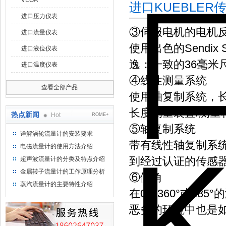
VEGA
进口KUEBLE
进口压力仪表
③伺服电机的电机
进口流量仪表
使用出色的Sendi
进口液位仪表
逸：一致的36毫
进口温度仪表
④线性测量系统
查看全部产品
使用轴复制系统，长
长度测量装置/测量
热点新闻
Hot
ROME+
⑤轴复制系统
详解涡轮流量计的安装要求
带有线性轴复制系
电磁流量计的使用方法介绍
到经过认证的传感器技
超声波流量计的分类及特点介绍
金属转子流量计的工作原理分析
⑥倾角
蒸汽流量计的主要特性介绍
在0到360°或±8
恶劣的环境中也是如此