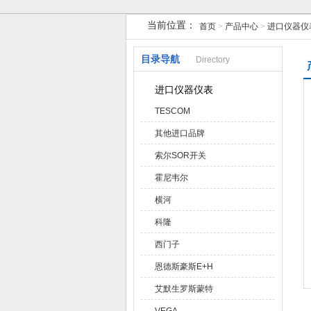
当前位置：
首页
>
产品中心
>
进口仪器仪
天津克莱瑞科技有限公司
目录导航
Directory
进口仪器仪表
TESCOM
其他进口品牌
索尔SOR开关
霍尼韦尔
横河
科隆
西门子
恩德斯豪斯E+H
艾默生罗斯蒙特