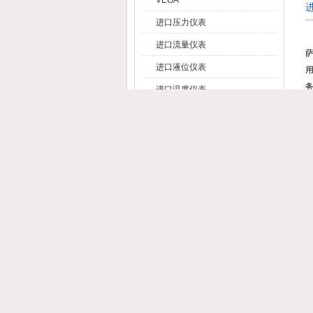
VEGA
进口压力仪表
意
进口流量仪表
进口液位仪表
进口温度仪表
M
查看全部产品
热点新闻
Hot
ROME+
详解涡轮流量计的安装要求
电磁流量计的使用方法介绍
超声波流量计的分类及特点介绍
金属转子流量计的工作原理分析
蒸汽流量计的主要特性介绍