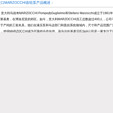
进口MARZOCCHI齿轮泵产品概述：
大利马祖奇MARZOCCHI Pompe由Guglielmo和Stefano Marzocchi成
萨莱基奥，在博洛尼亚的郊区。如今，意大利MARZOCCHI员工总数超过400人，
用于产间的工装夹具。他们在液压泵和马达部门和悬挂系统领域内，尺寸和产品范围广
务，使得MARZOCCHI成为可靠的合作伙伴。该马尔佐基庞贝氏SpA公司是一家专
能。
ARZOCCHI Pompe(马佐基泵业股份有限公司)是一家专门从事高品质外啮合
考领域的之一，其名称无疑是可靠性和高质量的代名词。专精于微液压，但具有扩展的
标准市场需求。同时，对于满足客户或市场的新要求(例如静音和更高效率)的方向对产
方案的节能做出了贡献。
产品：
您的单位：