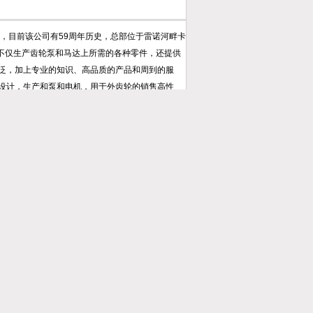
立于1961年，目前该公司有59周年历史，总部位于雷诺河畔卡
公司不仅生产齿轮泵和马达上所需的各种零件，还提供
泛，加上专业的知识、高品质的产品和周到的服
注于设计，生产和泵和电机，用于外齿轮的销售高性
齿轮泵和马达的设计、生产和销售的公司。该公司是参
产品范围，可满足位移，法兰，轴和门方面的所有
品的持续开发感兴趣的公司，从而为应用程序解决