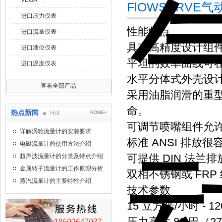
VEGA
FlOWSERVE
进口压力仪表
性能特点
进口流量仪表
具有高精度设计组件
进口液位仪表
平坦的效率曲线可在
进口温度仪表
水平分体式外壳设
查看全部产品
采用油脂润滑的重型
命。
热点新闻
Hot
ROME+
可调节喷嘴组件允
详解涡轮流量计的安装要求
标准 ANSI 排放
电磁流量计的使用方法介绍
可提供 DIN 法兰排
超声波流量计的分类及特点介绍
金属转子流量计的工作原理分析
双相不锈钢或 FR
蒸汽流量计的主要特性介绍
技术参数
15 立方米/小时 - 1
压力高达 80 巴（27