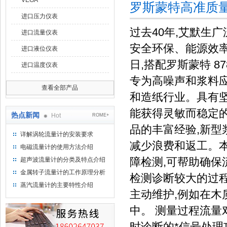
VEGA
罗斯蒙特高准质
进口压力仪表
过去40年,艾默生
进口流量仪表
安全环保、能源效率
进口液位仪表
日,搭配罗斯蒙特 8
进口温度仪表
专为高噪声和浆料
查看全部产品
和造纸行业。具有坚
能获得灵敏而稳定的
热点新闻
Hot
ROME+
品的丰富经验,新型
详解涡轮流量计的安装要求
减少浪费和返工。
电磁流量计的使用方法介绍
障检测,可帮助确保
超声波流量计的分类及特点介绍
金属转子流量计的工作原理分析
检测诊断较大的过程
蒸汽流量计的主要特性介绍
主动维护,例如在
中。 测量过程流量
时诊断的*信号处理