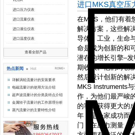
VEGA
进口MKS真空压
进口压力仪表
在MKS，他们有
进口流量仪表
解决方案，这些解
进口液位仪表
导体，工业，生命
进口温度仪表
命是成为创新的和
查看全部产品
潜在的增长引擎–
期收入。他们对创
热点新闻
Hot
ROME+
然后设计创新的解
详解涡轮流量计的安装要求
MKS Instru
电磁流量计的使用方法介绍
作，为他们最严峻
超声波流量计的分类及特点介绍
金属转子流量计的工作原理分析
的客户获得更大的成
蒸汽流量计的主要特性介绍
年，是一家成功而
门，在压力测量，
方面拥有广泛的技