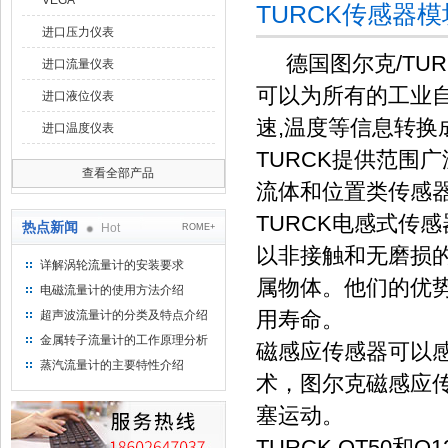
VEGA
TURCK传感器
进口压力仪表
德国图尔克/TUR
进口流量仪表
可以为所有的工业自
进口液位仪表
速,温度等信息转
进口温度仪表
TURCK提供范围
查看全部产品
流体和位置类传感
TURCK电感式传感
热点新闻
Hot
ROME+
以非接触和无磨损
详解涡轮流量计的安装要求
属物体。他们的优
电磁流量计的使用方法介绍
用寿命。
超声波流量计的分类及特点介绍
金属转子流量计的工作原理分析
磁感应传感器可以
蒸汽流量计的主要特性介绍
术，图尔克磁感应
塞运动。
TURCK QT50