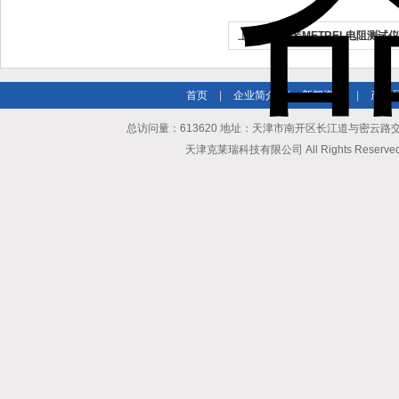
上一个：
原装METREL电阻测试仪
首页
|
企业简介
|
新闻资讯
|
产品
总访问量：613620 地址：天津市南开区长江道与密云路交口博爱
天津克莱瑞科技有限公司 All Rights Reserv