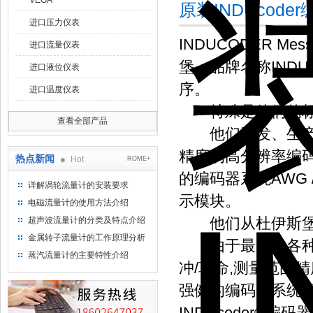
VEGA
原装INDUcod
进口压力仪表
INDUCODER Me
进口流量仪表
堡。品牌名称INDU
进口液位仪表
序。
进口温度仪表
特殊是他们的
查看全部产品
他们开发、生产和
精度的高分辨率编
热点新闻
Hot
ROME+
的编码器系统AWG
详解涡轮流量计的安装要求
示模块。
电磁流量计的使用方法介绍
他们从杜伊斯堡以
超声波流量计的分类及特点介绍
金属转子流量计的工作原理分析
由于最大的各种标准编
蒸汽流量计的主要特性介绍
冲/革命,测量范围精
强健的编码器系统高负
INDUcoder®