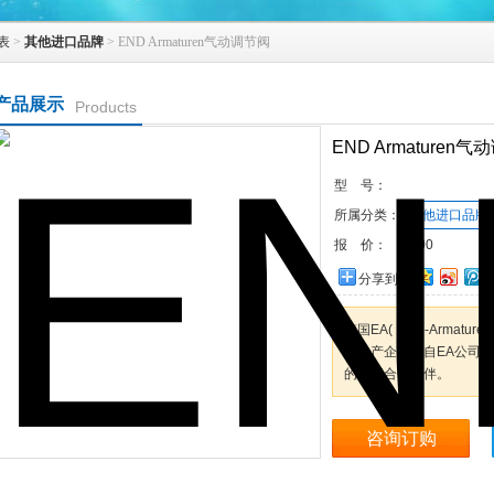
表
>
其他进口品牌
> END Armaturen气动调节阀
产品展示
Products
END Armaturen
型 号：
所属分类：
其他进口品牌
报 价：
1000
分享到：
德国EA( END-Armatur
业生产企业，自EA公司
的理想合作伙伴。
咨询订购