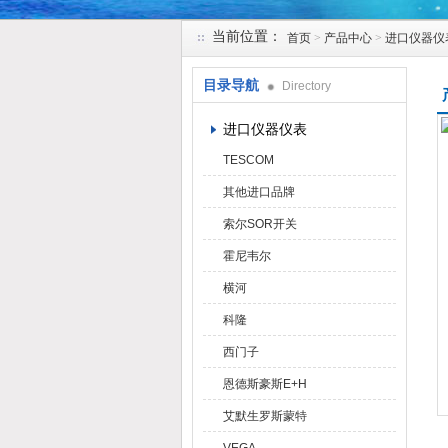
当前位置：
首页
>
产品中心
>
进口仪器仪
天津克莱瑞科技有限公司
目录导航
Directory
进口仪器仪表
TESCOM
其他进口品牌
索尔SOR开关
霍尼韦尔
横河
科隆
西门子
恩德斯豪斯E+H
艾默生罗斯蒙特