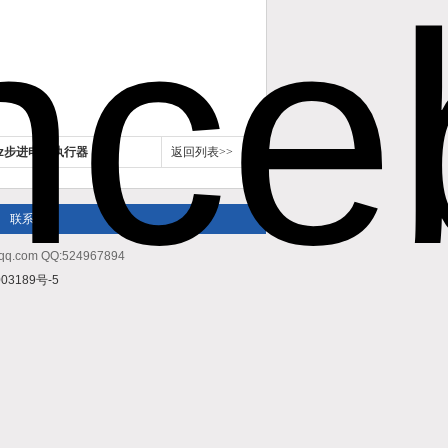
oz步进电机执行器
返回列表>>
联系我们
m QQ:524967894
03189号-5