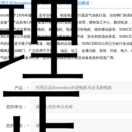
代理正品Sonceboz步进电机马达无刷电机产品概述：
Sonceboz于1936年建立，是专业研发、制造电动执行器及气动执行器、自控阀门
设备*，产品具有CAD开发设计和CIMS计算机网络管理，拥有加工中心，数控机床，并
onceboz产品主要有步进电机、直流电机、电源、力矩电机、线性驱动器等。SONC
ONCEBOZ公司创新且个性化的设计方案反映了对环保，安全和舒适的承诺。SONCEB
公司的目标是为客户提供紧凑，稳定可靠的运动系统。SONCEBOZ公司已为各行各
动蝶阀及气动阀门。广泛应用于天然气、油品、化工、金属冶炼、造纸、印染、电力、
空气处理及机械设备等行业，是自动化流体控制工程及设备改造的优选厂商。
产品：
您的单位：
您的姓名：