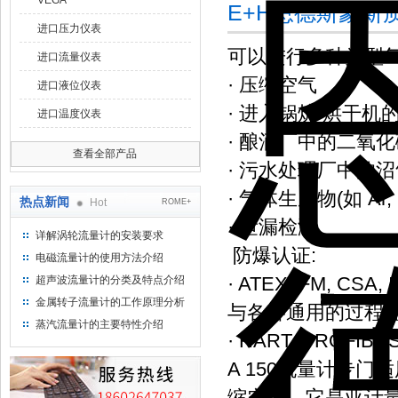
VEGA
E+H恩德斯豪斯
进口压力仪表
可以进行多种类型
进口流量仪表
· 压缩空气
进口液位仪表
· 进入锅炉/烘干机
进口温度仪表
· 酿酒厂中的二氧
查看全部产品
· 污水处理厂中的
· 气体生成物(如 Ar, N
热点新闻
Hot
ROME+
· 泄漏检测
详解涡轮流量计的安装要求
防爆认证:
电磁流量计的使用方法介绍
· ATEX, FM, CSA, 
超声波流量计的分类及特点介绍
金属转子流量计的工作原理分析
与各种通用的过程
蒸汽流量计的主要特性介绍
· HART, PROFIBU
A 150流量计专
缩空气。它是亚计