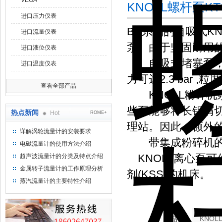
VEGA
KNOLL螺杆泵KT
进口压力仪表
BS系列的自吸式K
进口流量仪表
泵。由于坚固耐用的
进口液位仪表
自吸式堵塞泵，用于泵
进口温度仪表
力可达2.3 bar ,粒
查看全部产品
KNOLL粉碎机
些泵能够将长铝屑
热点新闻
Hot
ROME+
理站。因此，额外
详解涡轮流量计的安装要求
带集成粉碎机的冷
电磁流量计的使用方法介绍
KNOLL离心泵
超声波流量计的分类及特点介绍
金属转子流量计的工作原理分析
剂(KSS)的机床。
蒸汽流量计的主要特性介绍
产品：