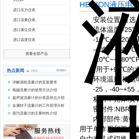
VEGA
HERION液压电
进口压力仪表
安装位置:可选，
进口流量仪表
流体温度:-25℃~+
进口液位仪表
-10℃~+120℃ FP
进口温度仪表
-40℃~+140℃ 
查看全部产品
-10℃~+180℃FFP
*用于+90℃的
热点新闻
Hot
ROME+
环境温度:根据电
详解涡轮流量计的安装要求
-25，-40~+55，
电磁流量计的使用方法介绍
材料：壳体:黄
超声波流量计的分类及特点介绍
金属转子流量计的工作原理分析
密封件:NBR
蒸汽流量计的主要特性介绍
内部部件:黄铜，钢1.
用于单作用和双作
自由交叉式切换，